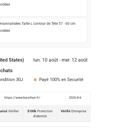
ndées
rsonnalisées Taille L contour de Tête 57 - 60 cm
ndées
ited States)
lun. 10 août - mer. 12 août
achats
ondition 30J
Payé 100% en Securité
https://www.baisihair.fr/
2026-8-6
urisé
Vérifier
$100k
Protection
Vérifié
Entreprise
d'identité