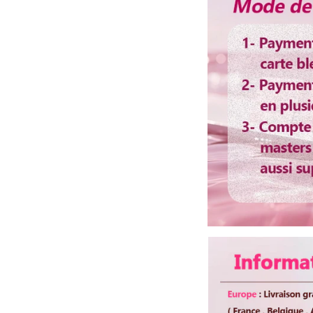
dentelle
Bandes
Ajust
élastique
Colorable
Oui
ou
décolorable
Lisser ou
Oui
boucler au
fer