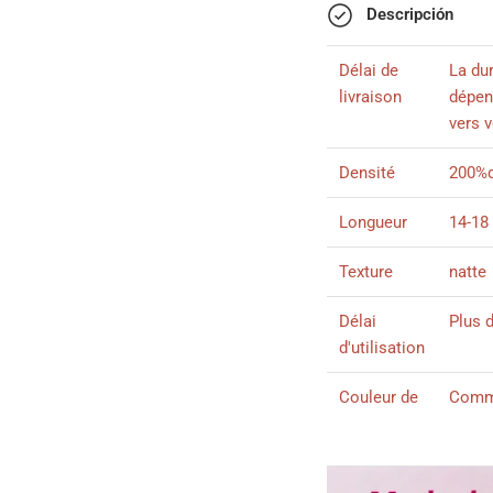
Descripción
Délai de
La dur
livraison
dépend
vers 
Densité
200%d
Longueur
14-18
Texture
natte
Délai
Plus 
d'utilisation
Couleur de
Comme
cheveux
Couleur de
13X4