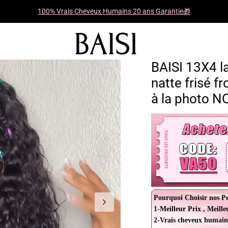
100% Vrais Cheveux Humains 20 ans Garantie🎁
BAISI 13X4 la
natte frisé f
à la photo 
Pourquoi Choisir nos P
1-Meilleur Prix , Meille
2-Vrais cheveux humain