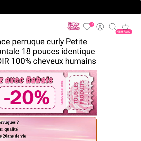
0
Cuenta
Buscar
Carrito
48H Reçu
ce perruque curly Petite
rontale 18 pouces identique
NOIR 100% cheveux humains
erruques ?
ur qualité
s 20ans de vie