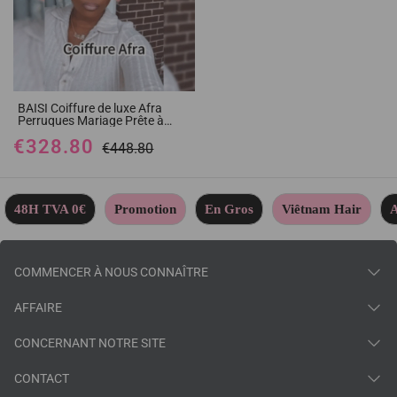
BAISI Coiffure de luxe Afra
Perruques Mariage Prête à
porter chignon et
€328.80
personalisation comme sur la
€448.80
vidéo 100% identique avec lace
frontale pour mariage ou
événement spécial en couleur
rose BS120
48H TVA 0€
Promotion
En Gros
Viêtnam Hair
A
COMMENCER À NOUS CONNAÎTRE
AFFAIRE
CONCERNANT NOTRE SITE
CONTACT