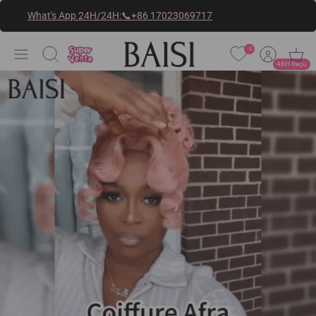
Passer
What's App 24H/24H:📞
+86 17023069717
au
contenu
0
Buscar
48H Reçu