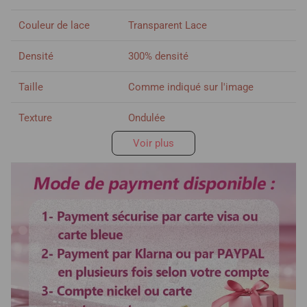
Couleur de lace
Transparent Lace
Densité
300% densité
Taille
Comme indiqué sur l'image
Texture
Ondulée
Voir plus
Délai de livraison
Si vous achetez les perruques déjà
en France, délai de livraison
environs
2-3
jours, il n'y a pas de
livraison pendant weekend. Si le
colis envoyé depuis de la Chine,
délai de livraison environs
7-
12
jours, il n'y a pas de livraison
pendant weekend.
Délai d'utilisation
Plus de 3 ans