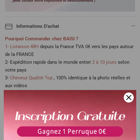
Informations D'achat
Pourquoi Commander chez BAISI ?
1- Livraison 48H
depuis la France TVA 0€ vers les pays autour
de la FRANCE
2- Expédition rapide dans le monde entier
2 à 10 jours
selon
votre pays
3-
Cheveux Qualité Top
, 100% identique à la photo réelles et
aux vidéos
4-
Retour ou Echange sans conditions
en Chine avant 30 jours
5- Cliquez lien What's app → :
+86 18588769081
NB : Pour les perruques pas disponible en FRANCE , frais de
douane 10€ à 20€
selon le poids de votre colis et le tarifs de chaque pays