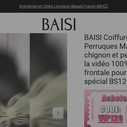
Entreprise en Chine Livraison depuis France 48H💥
BAISI Coiffur
Perruques Ma
chignon et p
la vidéo 100
frontale pou
spécial BS1