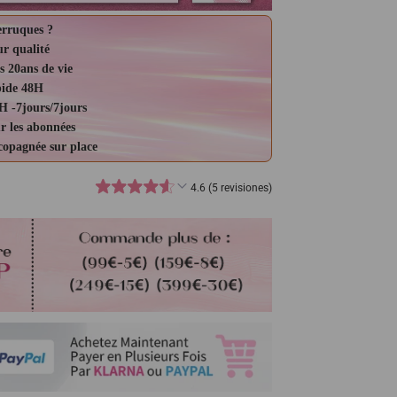
erruques ?
ur qualité
s 20ans de vie
pide 48H
H -7jours/7jours
r les abonnées
ccopagnée sur place
4.6 (5 revisiones)