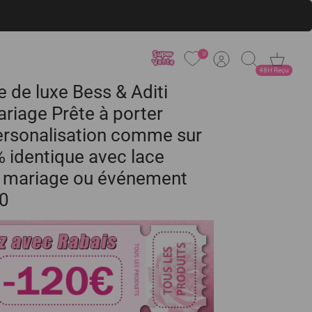
0
Cuenta
Buscar
Carrito
48H Reçu
e de luxe Bess & Aditi
riage Prête à porter
ersonalisation comme sur
% identique avec lace
r mariage ou événement
20