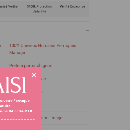
urisé
Vérifier
$100k
Protection
Vérifié
Entreprise
d'identité
x
100% Cheveux Humains Perruques
Mariage
Prête à porter chignon
13x4 Lace Frontale
Transparent Lace
ez votre Perruque
300% densité
atuite
quipe BAISI HAIR FR
Comme indiqué sur l'image