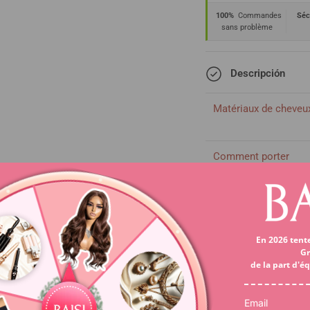
100%
Commandes
Séc
sans problème
Descripción
Matériaux de cheveu
Comment porter
Taille de lace
Couleur de lace
En 2026 tent
Densité
Gr
de la part d'é
Taille
Email