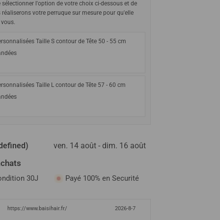
e sélectionner l'option de votre choix ci-dessous et de
s réaliserons votre perruque sur mesure pour qu'elle
 vous.
rsonnalisées Taille S contour de Tête 50 - 55 cm
ndées
rsonnalisées Taille L contour de Tête 57 - 60 cm
ndées
defined)
ven. 14 août - dim. 16 août
achats
ondition 30J
Payé 100% en Securité
https://www.baisihair.fr/
2026-8-7