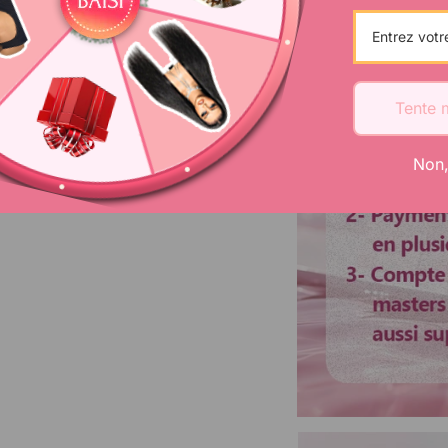
Texture
Délai de livraison
Tente 
Non,
Délai d'utilisation
Bandes élastique
Usage
Paquets