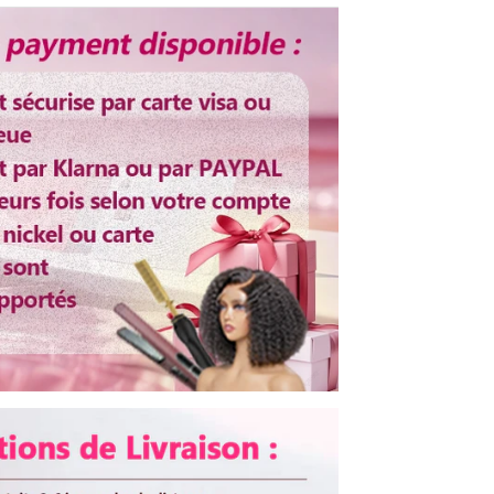
Plus de 3 ans
Dentelle transparent
Ajustable
rable
Oui
fer
Oui