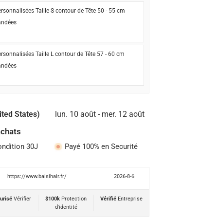
rsonnalisées Taille S contour de Tête 50 - 55 cm
ndées
rsonnalisées Taille L contour de Tête 57 - 60 cm
ndées
ited States)
lun. 10 août - mer. 12 août
achats
ondition 30J
Payé 100% en Securité
https://www.baisihair.fr/
2026-8-6
urisé
Vérifier
$100k
Protection
Vérifié
Entreprise
d'identité