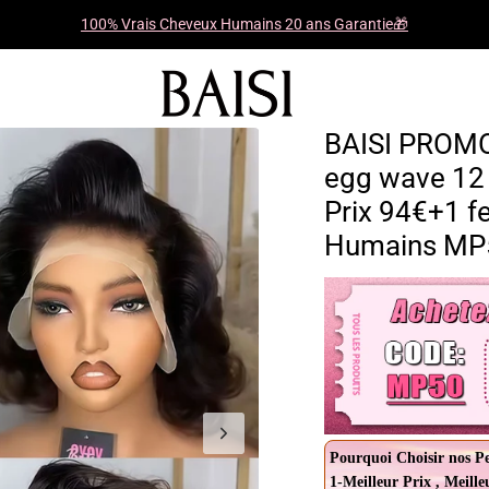
100% Vrais Cheveux Humains 20 ans Garantie🎁
BAISI PROMO
egg wave 12
Prix 94€+1 f
Humains MP
Pourquoi Choisir nos P
1-Meilleur Prix , Meille