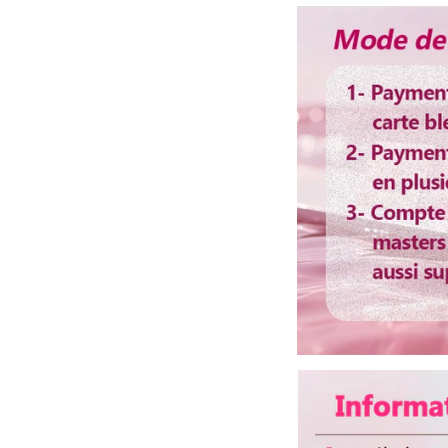
Délai d'utilisation
Couleur de dentelle
Bandes élastique
Colorable ou décolo
Lisser ou boucler au 