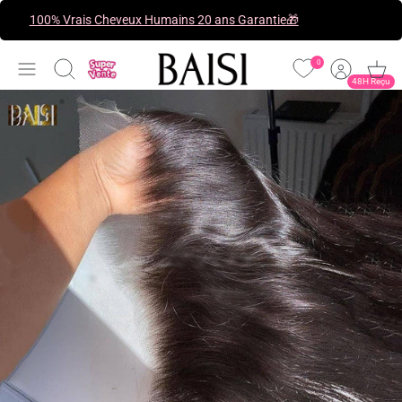
Passer
100% Vrais Cheveux Humains 20 ans Garantie🎁
au
contenu
0
Recherche
48H Reçu