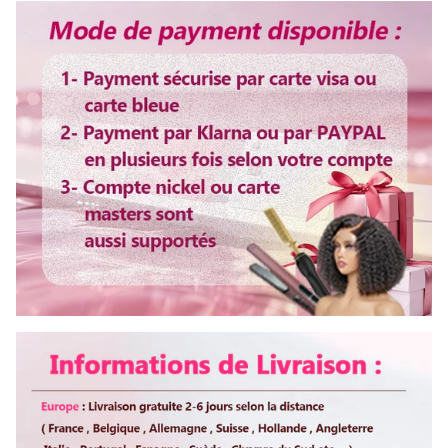
Ligne de Racine Des Cheveux
Pre-Plucked
Non, merci>
Colorable ou décolorable
Oui