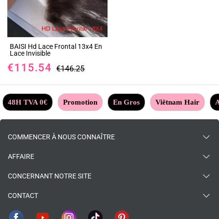
BAISI Hd Lace Frontal 13x4 En
Lace Invisible
€115.54
€146.25
48H TVA 0€
Promotion
En Gros
Viêtnam Hair
A
COMMENCER À NOUS CONNAÎTRE
AFFAIRE
CONCERNANT NOTRE SITE
CONTACT