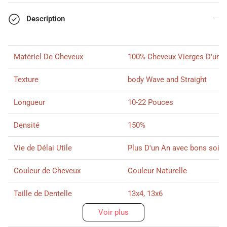
Description
Matériel De Cheveux
100% Cheveux Vierges
D'un
D
Texture
body Wave and Straight
Longueur
10-22 Pouces
Densité
150%
Vie de Délai Utile
Plus D'un An avec bons soin
Couleur de Cheveux
Couleur Naturelle
Taille de Dentelle
13x4, 13x6
Voir plus
Dentelle
HD Dentelle
Abonnez-vous ici svp !