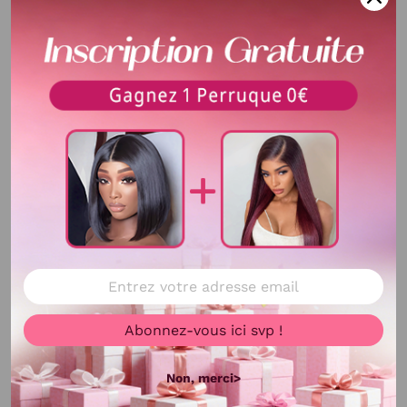
Délai de livraison
La durée de livraison est de 5-
10 jours , cela dépend de la
distance et la transite de la
CHINE vers votre PAYS.
Densité
300% densité
Longueur
12 pouces , 14 pouces et 20
pouce
Texture
curly Wave
Délai d'utilisation
Plus de 3 ans
Voir plus
Couleur de cheveux
Noir
Abonnez-vous ici svp !
Couleur de dentelle
4X4 lace
Bandes élastique
Ajustable
Non, merci>