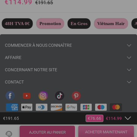
€114.99
vièges 14 Pouces en 100%
€191.65
Cheveux Humains
48H TVA 0€
Promotion
En Gros
Viêtnam Hair
A
COMMENCER À NOUS CONNAÎTRE
AFFAIRE
CONCERNANT NOTRE SITE
CONTACT
€191.65
€76.66
€114.99
ACHETER MAINTENANT
AJOUTER AU PANIER
© 2026
baisihairfr
.