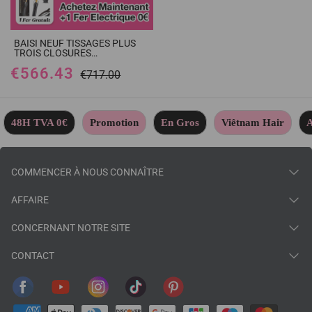
BAISI NEUF TISSAGES PLUS
TROIS CLOSURES
FOUNISSEUR DE TISSAGES
€566.43
POUR REVENDRE
€717.00
48H TVA 0€
Promotion
En Gros
Viêtnam Hair
A
COMMENCER À NOUS CONNAÎTRE
AFFAIRE
CONCERNANT NOTRE SITE
CONTACT