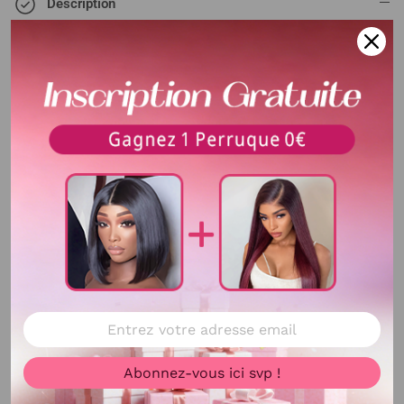
Description
Matériaux De Cheveux
100% Cheveux Humains
Taille
Tissage:16" 16" 16"
clsoure:12" Tissage:20"
20" 20" clsoure:14"
Tissage:26" 26" 26"
clsoure:20"
Lot
9 tissages +3 clsoures
Type de cheveux
Cheveux brésiliens
Texture
Lisse, body wave,looose wave,
naturel wave,deep wave, curly
Voir plus
Délai de livraison
3-5 jours Ouvrables
Abonnez-vous ici svp !
Délai d'utilisation
Plus de 3 ans avec de bons