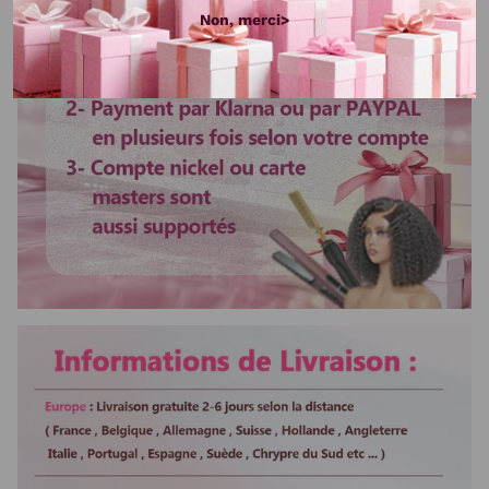
Non, merci>
soin
Couleur de cheveux
Noir naturel
Cheveux Weft
Machine Double Weft
Vente en gros
Si vous voulez changer le
modèle ou la taille, veuillez
contacter le service clientelle
sur whats app +86
16624731330
Colorer ou blanchir
Oui