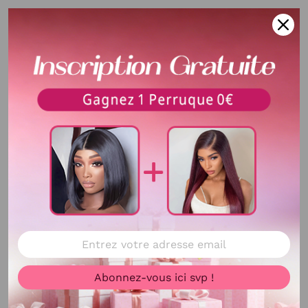
Product Video
Matériaux De Cheveux
100% Cheveux Humains
Taille
Tissage:16" 16" 16" frontal:12"
Voir plus
Tissage:20" 20" 20"
frontal
:14" Tissage:26"
Abonnez-vous ici svp !
26" 26"
frontal
:20"