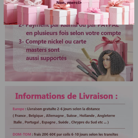
Non, merci>
Lot
9 tissages +3
frontal
s
Type de cheveux
Cheveux brésiliens
Texture
Lisse, body wave,looose wave,
natural wave,deep wave, curly,
kinky straight
Délai de livraison
3-5 jours Ouvrables
Délai d'utilisation
Plus de 3 ans avec de bons
soin
Couleur de cheveux
Noir naturel
Cheveux Weft
Machine Double Weft
Vente en gros
Si vous voulez changer le
modèle ou la taille, veuillez