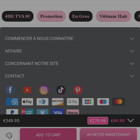
48H TVA 0€
Promotion
En Gros
Viêtnam Hair
A
COMMENCER À NOUS CONNAÎTRE
AFFAIRE
CONCERNANT NOTRE SITE
CONTACT
€349.95
€279.96
€69.99
© 2026
baisihairfr
.
ACHETER MAINTENANT
ADD TO CART