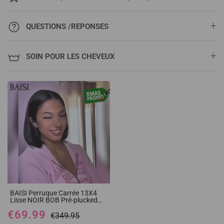
QUESTIONS /REPONSES
SOIN POUR LES CHEVEUX
BAISI Perruque Carrée 13X4
Lisse NOIR BOB Pré-plucked
Pas Besoin de Colle en 100%
€69.99
Raw Hair Lace déjà couper
€349.95