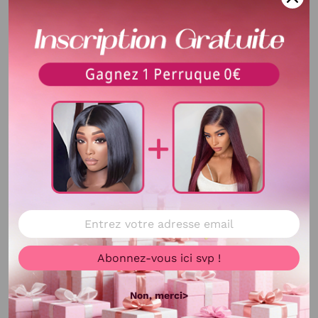
Type de lace
13X4
Longueur
10-12 pouces
Texture
Lisse
Délai de livraison
La durée de livraison est de
5-10 jours , cela dépend de la
distance et la transite de la
CHINE vers votre PAYS.
Voir plus
Délai d'utilisation
Plus de 12 mois avec du
bons soin
Couleur de cheveux
#1B
Abonnez-vous ici svp !
Colorable ou décolorable
Oui
Non, merci>
Bandes
Ajustable