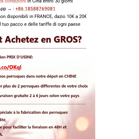
a condizioni
in Cina entro 30 giorni
sApp → :
+86 18588769081
non disponibili in FRANCE, dazio 10€ a 20€
 tuo pacco e delle tariffe di ogni paese