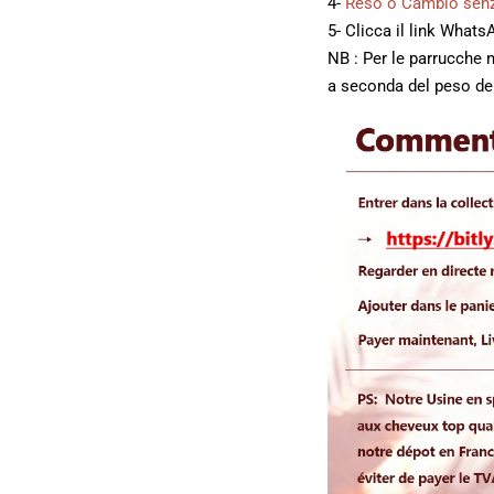
4-
Reso o Cambio senz
5- Clicca il link What
NB : Per le parrucche 
a seconda del peso del