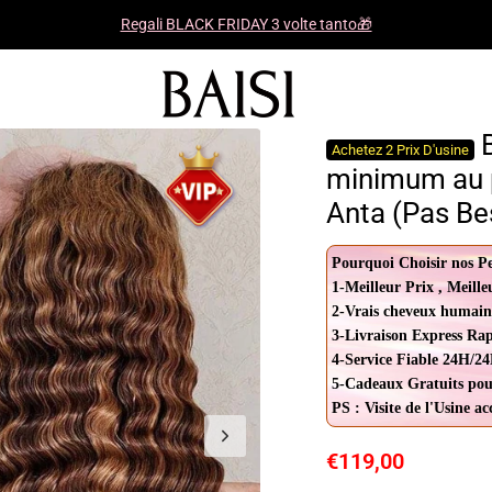
Regali BLACK FRIDAY 3 volte tanto🎁
B
Achetez 2 Prix D'usine
minimum au p
Anta (Pas Be
Pourquoi Choisir nos P
1-Meilleur Prix , Meille
2-Vrais cheveux humain
3-Livraison Express Ra
4-Service Fiable 24H/24
5-Cadeaux Gratuits pou
PS : Visite de l'Usine a
€119,00