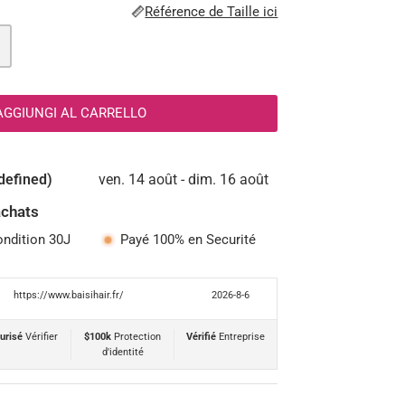
Référence de Taille ici
AGGIUNGI AL CARRELLO
defined)
ven. 14 août - dim. 16 août
achats
ondition 30J
Payé 100% en Securité
https://www.baisihair.fr/
2026-8-6
urisé
Vérifier
$100k
Protection
Vérifié
Entreprise
d'identité