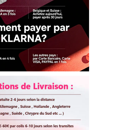
#4MIX#27
rable
Oui
Ajustable