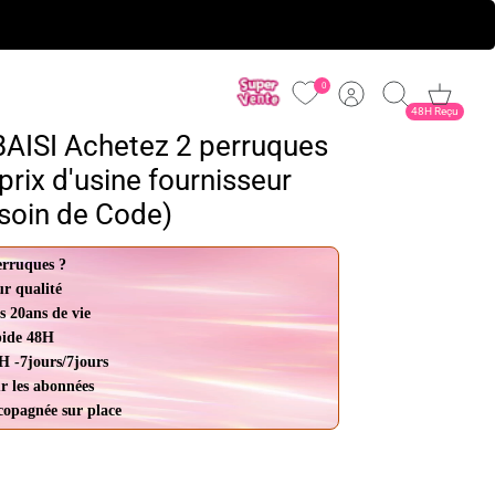
0
Account
Cerca
Carrello
48H Reçu
AISI Achetez 2 perruques
rix d'usine fournisseur
soin de Code)
erruques ?
ur qualité
s 20ans de vie
pide 48H
H -7jours/7jours
r les abonnées
ccopagnée sur place