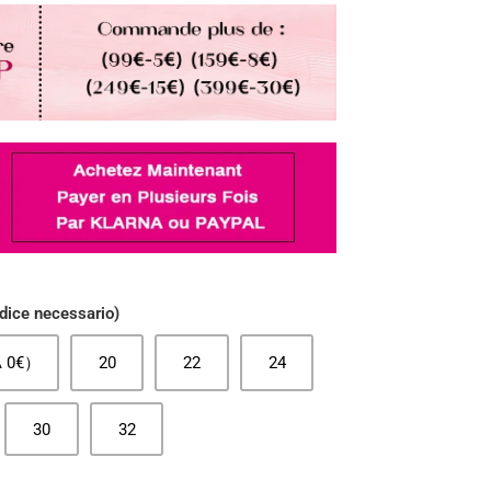
dice necessario)
 0€）
20
22
24
30
32