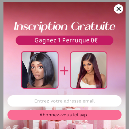
Descrizione
Matériel De Cheveux
100% Cheveux Humains
Texture
Perruque lisse avec frange
Longueur
8-12 Pouces
Densité
200%
Délai d'utilisation
Plus d'un an avec bons soins
Couleur de Cheveux
Noir natuurel
Ligne de Racine Des
Pre-Plucked Légèrement
Cheveux
Abonnez-vous ici svp !
Voir plus
Taille De Lace
sans Lace