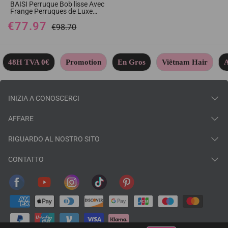
BAISI Perruque Bob lisse Avec
Frange Perruques de Luxe
100% Vietnam Hair SDD BONE
€77.97
STRAIGHT 200% densité Sans
€98.70
Lace Sans Colle en 100%
Cheveux Humains
48H TVA 0€
Promotion
En Gros
Viêtnam Hair
A
INIZIA A CONOSCERCI
AFFARE
RIGUARDO AL NOSTRO SITO
CONTATTO