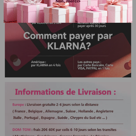
Non, merci>
Bandes
Ajustable
Lace
Lace Transparent
Colorable Ou Décolorable
Oui