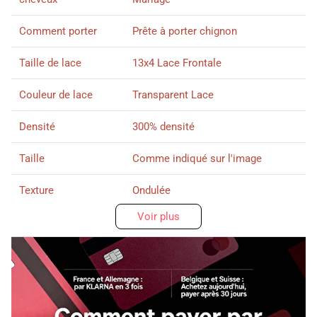
Comment porter
Prête à porter chignon
Taille de lace
13x4 Lace Frontale
Couleur de lace
Transparent Lace
Densité
300% densité
Taille
Comme indiqué sur l'image
Texture
Ondulée
Voir plus
Délai de livraison
Si vous achetez les perruques déjà
en France, délai de livraison
environs
2-3
jours, il n'y a pas de
livraison pendant weekend. Si le
colis envoyé depuis de la Chine,
délai de livraison environs
7-