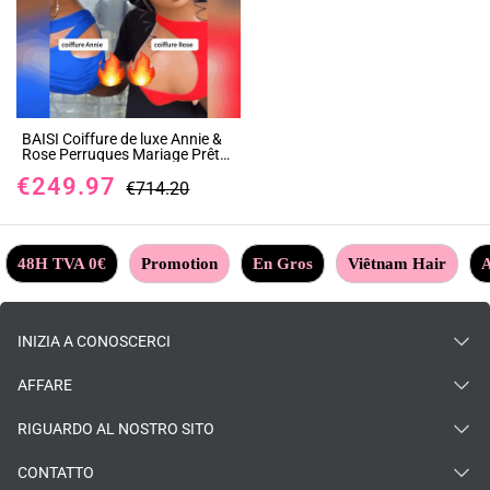
BAISI Coiffure de luxe Annie &
Rose Perruques Mariage Prête
à porter chignon et
€249.97
personalisation comme sur la
€714.20
vidéo 100% identique avec lace
frontale pour mariage ou
événement spécial BS65
48H TVA 0€
Promotion
En Gros
Viêtnam Hair
A
INIZIA A CONOSCERCI
AFFARE
RIGUARDO AL NOSTRO SITO
CONTATTO