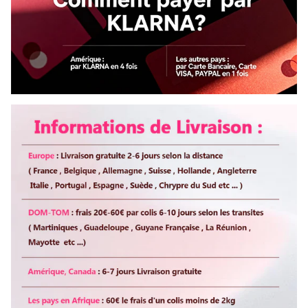
12
jours, il n'y a pas de livraison
pendant weekend.
Délai d'utilisation
Plus de 3 ans
Bandes élastique
Ajustable
Usage
pour mariage ou événement
spécial
Paquets
livré avec un coffret cadeau