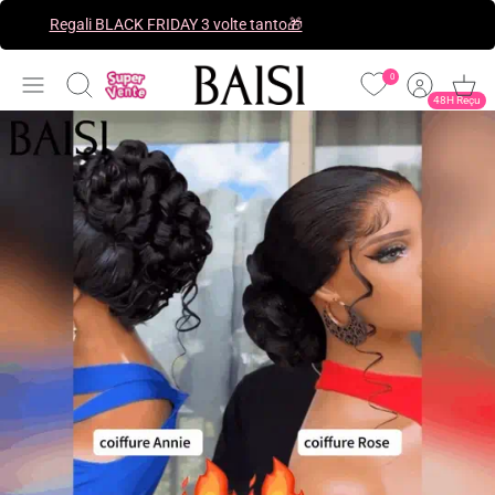
Vai
Regali BLACK FRIDAY 3 volte tanto🎁
al
contenuto
0
Cerca
48H Reçu