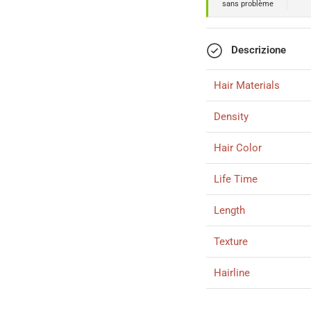
sans problème
Descrizione
Hair Materials
Density
Hair Color
Life Time
Length
Texture
Hairline
Delivery Time