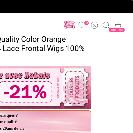
0
Account
Cerca
Carrello
48H Reçu
uality Color Orange
4 Lace Frontal Wigs 100%
erruques ?
ur qualité
s 20ans de vie