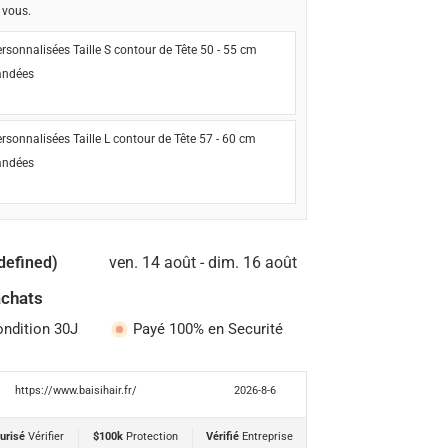
 vous.
rsonnalisées Taille S contour de Tête 50 - 55 cm
ndées
rsonnalisées Taille L contour de Tête 57 - 60 cm
ndées
defined)
ven. 14 août - dim. 16 août
achats
ondition 30J
Payé 100% en Securité
https://www.baisihair.fr/
2026-8-6
urisé
Vérifier
$100k
Protection
Vérifié
Entreprise