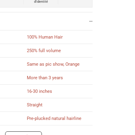
d'identité
100% Human Hair
250% full volume
Same as pic show, Orange
More than 3 years
16-30 inches
Straight
Pre-plucked natural hairline
About
5-10 days, it depends on