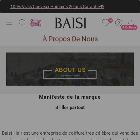
Passer
100% Vrais Cheveux Humains 20 ans Garantie🎁
au
contenu
0
Procurar
48H Reçu
À Propos De Nous
Manifeste de la marque
Briller partout
Baisi Hair est une entreprise de coiffure très célèbre qui vend des