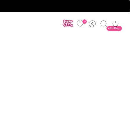
0
Conta
Procurar
Carrinho
48H Reçu