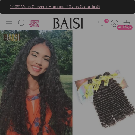
Passer
100% Vrais Cheveux Humains 20 ans Garantie🎁
au
contenu
0
Recherche
48H Reçu