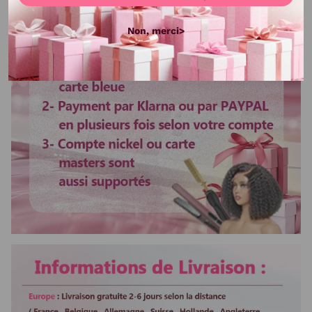
soins
Non, merci>
Couleur de cheveux
Couleur Naturelle
Tissage
Machine Double Weft
Colorable ou décolorable
Oui
Lissable et ondulable au fer
Oui