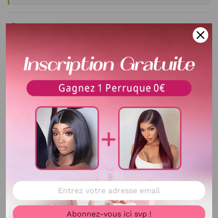
Description
Type de cheveux
Cheveux brésilien,
Cheveux péruvien，
Cheveux malaisien,
Cheveux indien,
Grade de cheveux
12A
Texture
Deep Wave
Longueur
8-30 pouces
Poids
100 G
Délais d'utilisation
Plus D'un An avec bons
Abonnez-vous ici svp !
Voir plus