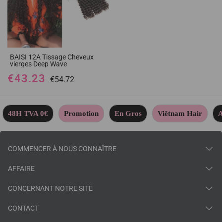
BAISI 12A Tissage Cheveux
vierges Deep Wave
€43.23
€54.72
48H TVA 0€
Promotion
En Gros
Viêtnam Hair
A
COMMENCER À NOUS CONNAÎTRE
AFFAIRE
CONCERNANT NOTRE SITE
CONTACT