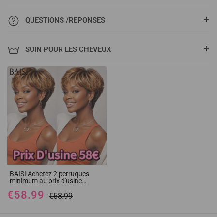
QUESTIONS /REPONSES
SOIN POUR LES CHEVEUX
BAISI Achetez 2 perruques
minimum au prix d'usine
fournisseur pixie Sans Colle
€58.99
Prix D'usine 58€ Lisse ou 13X4
€58.99
frontal perruque bob BOUCLES
en couleur #4#27 en 100%
vrais cheveux humains (Pas