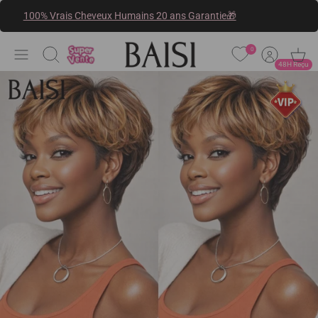
Passer
100% Vrais Cheveux Humains 20 ans Garantie🎁
au
contenu
0
Recherche
48H Reçu