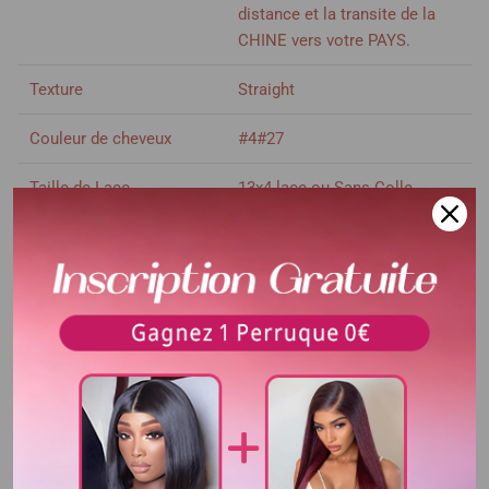
distance et la transite de la
CHINE vers votre PAYS.
Texture
Straight
Couleur de cheveux
#4#27
Taille de Lace
13x4 lace ou Sans Colle
Densité
200%-250% densité
Voir plus
Longueur
6-12 pouces
Délai d'utilisation
Plus de 3 ans
Couleur de dentelle
Dentelle transparent
Bandes élastique
Ajustable
Colorable ou décolorable
Oui