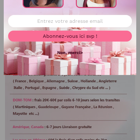
Lisser ou boucler au fer
Oui
Abonnez-vous ici svp !
Non, merci>