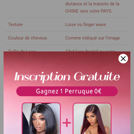
distance et la transite de la
CHINE vers votre PAYS.
Texture
Lisse ou finger wave
Couleur de cheveux
Comme indiqué sur l'image
Taille de Lace
13x4 lace frontal ou sans
colle
Densité
200% densité
Voir plus
Longueur
10-14 pouces
Délai d'utilisation
Plus de 3 ans
Couleur de dentelle
Dentelle transparent
Bandes élastique
Ajustable