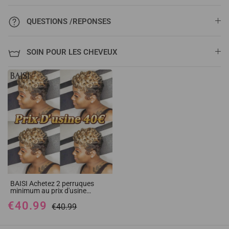
QUESTIONS /REPONSES
SOIN POUR LES CHEVEUX
BAISI Achetez 2 perruques
minimum au prix d'usine
fournisseur Pixie Sans Colle
€40.99
40€ finger wave ou 13x4
€40.99
Frontal Perruque Bob Lisse En
Violet Coupe Carrée En 100%
Vrais Cheveux Humains (Pas