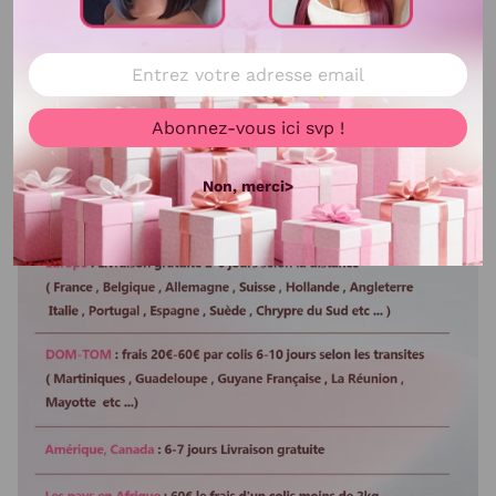
Colorable ou décolorable
Oui
Lisser ou boucler au fer
Oui
Abonnez-vous ici svp !
Non, merci>