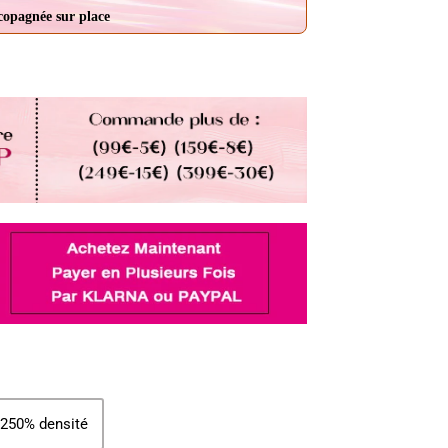
ccopagnée sur place
250% densité