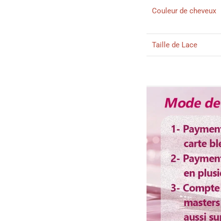
Couleur de cheveux
Taille de Lace
Densité
Longueur
Délai d'utilisation
Couleur de dentelle
Bandes élastique
Colorable ou décolo
Lisser ou boucler au 