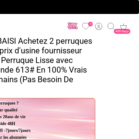
0
Compte
Recherche
Panier
48H Reçu
AISI Achetez 2 perruques
rix d'usine fournisseur
 Perruque Lisse avec
onde 613# En 100% Vrais
ains (Pas Besoin De
erruques ?
ur qualité
s 20ans de vie
pide 48H
H -7jours/7jours
r les abonnées