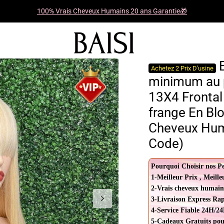
100% Vrais Cheveux Humains 20 ans Garantie🎁
B
Achetez 2 Prix D'usine
minimum au p
13X4 Frontal
frange En Bl
Cheveux Hum
Code)
Pourquoi Choisir nos P
1-Meilleur Prix , Meille
2-Vrais cheveux humain
3-Livraison Express Ra
4-Service Fiable 24H/24
5-Cadeaux Gratuits pou