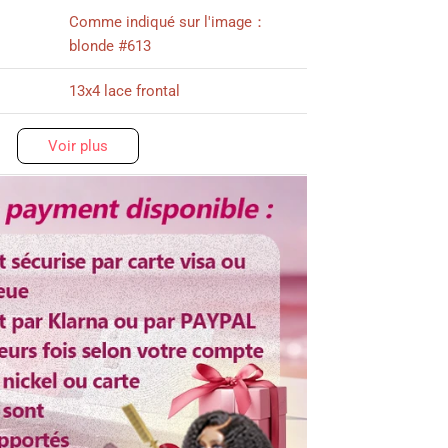
Comme indiqué sur l'image：
blonde #613
13x4 lace frontal
200%, 250% densité
Voir plus
14-30 pouces
Plus de 3 ans
Dentelle transparent
Ajustable
rable
Oui
fer
Oui