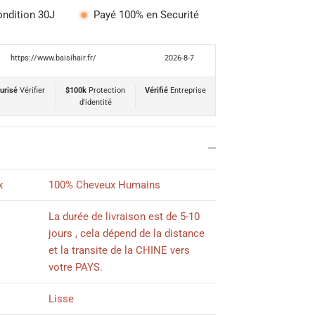
ondition 30J
Payé 100% en Securité
https://www.baisihair.fr/
2026-8-7
urisé
Vérifier
$100k
Protection
Vérifié
Entreprise
d'identité
x
100% Cheveux Humains
La durée de livraison est de 5-10
jours , cela dépend de la distance
et la transite de la CHINE vers
votre PAYS.
Lisse