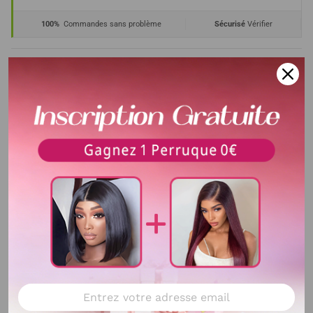
100%
Commandes sans problème
Sécurisé
Vérifier
Description
Matériaux de cheveux
100% Cheveux Humains
Délai de livraison
La durée de livraison est de 5-
10 jours , cela dépend de la
distance et la transite de la
CHINE vers votre PAYS.
Couleur de cheveux
Couleur naturelle
Taille de Lace
13x4 lace
Couleur de lace
lace transparent