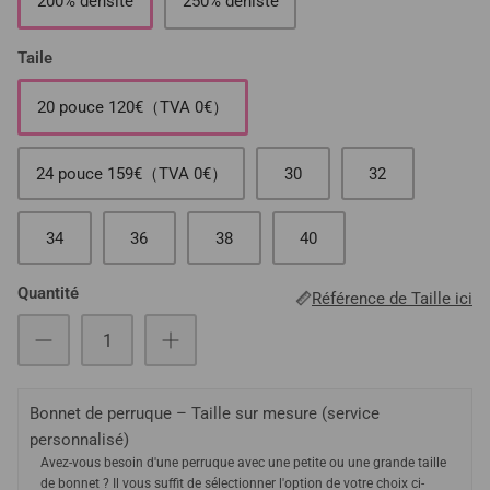
200% densité
250% denisté
Taile
20 pouce 120€（TVA 0€）
24 pouce 159€（TVA 0€）
30
32
34
36
38
40
Quantité
Référence de Taille ici
Bonnet de perruque – Taille sur mesure (service
personnalisé)
Avez-vous besoin d'une perruque avec une petite ou une grande taille
de bonnet ? Il vous suffit de sélectionner l'option de votre choix ci-