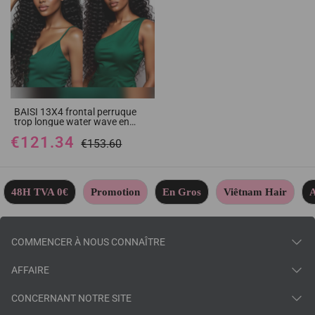
BAISI 13X4 frontal perruque
trop longue water wave en
100% cheveux humains
€121.34
€153.60
48H TVA 0€
Promotion
En Gros
Viêtnam Hair
A
COMMENCER À NOUS CONNAÎTRE
AFFAIRE
CONCERNANT NOTRE SITE