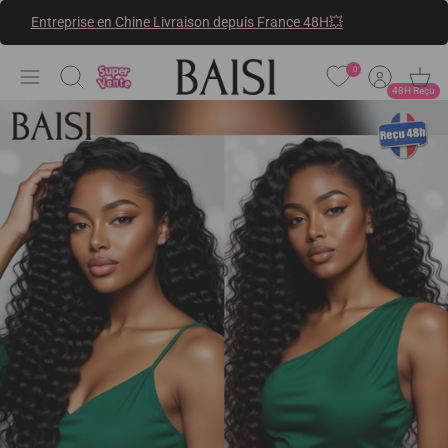
Passer
Entreprise en Chine Livraison depuis France 48H💥
au
contenu
0
Recherche
48H Reçu