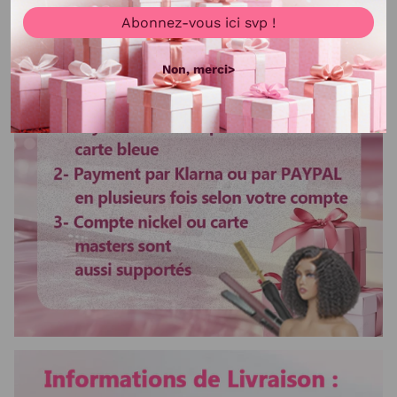
Densité
200% et 250% densité
Abonnez-vous ici svp !
Voir plus
Longueur
20-40 pouces
Non, merci>
Texture
water wave
Délai d'utilisation
Plus de 3 ans
Bandes élastique
Ajustable
Colorable ou décolorable
Oui
Lisser ou boucler au fer
Oui