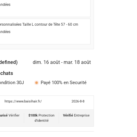
ndées
rsonnalisées Taille L contour de Tête 57 - 60 cm
ndées
defined)
dim. 16 août - mar. 18 août
achats
ondition 30J
Payé 100% en Securité
https://www.baisihair.fr/
2026-8-8
urisé
Vérifier
$100k
Protection
Vérifié
Entreprise
d'identité