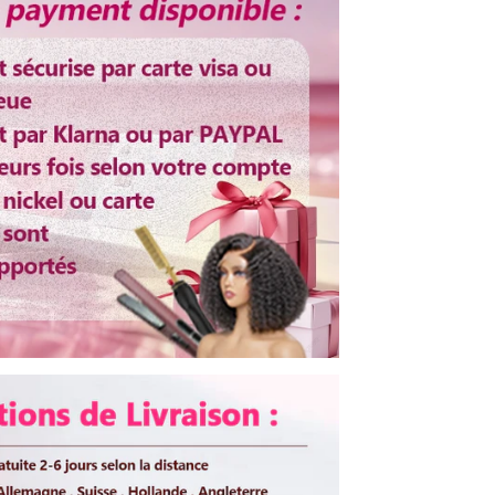
Ajustable
lisation
3-5 Jours Ouvrables
Swiss
Oui