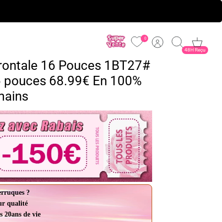
0
Compte
Recherche
Panier
48H Reçu
Frontale 16 Pouces 1BT27#
6 pouces 68.99€ En 100%
mains
erruques ?
ur qualité
s 20ans de vie