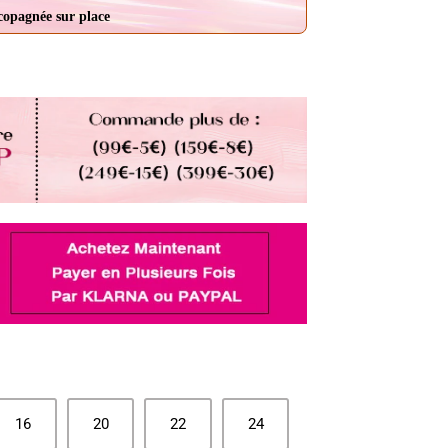
ccopagnée sur place
16
20
22
24