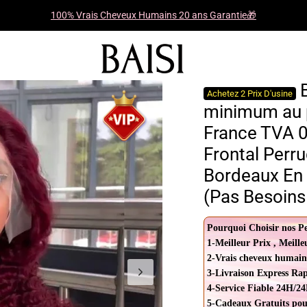
100% Vrais Cheveux Humains 20 ans Garantie🎁
B
Achetez 2 Prix D'usine
minimum au p
France TVA 0
Frontal Per
Bordeaux En
(Pas Besoins
Pourquoi Choisir nos P
1-Meilleur Prix , Meille
2-Vrais cheveux humain
3-Livraison Express Ra
4-Service Fiable 24H/24
5-Cadeaux Gratuits pou