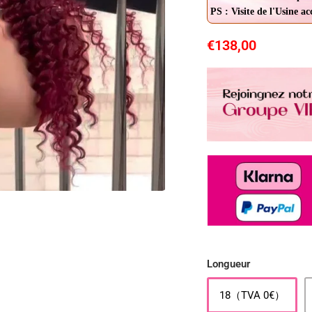
PS : Visite de l'Usine a
€138,00
Longueur
18（TVA 0€）