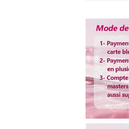
Densité
Longueur
Délai d'utilisation
Couleur de dentelle
Bandes élastique
Colorable ou décolo
Lisser ou boucler au 