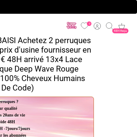
0
Compte
Recherche
Panier
48H Reçu
AISI Achetez 2 perruques
rix d'usine fournisseur en
€ 48H arrivé 13x4 Lace
ruque Deep Wave Rouge
 100% Cheveux Humains
 De Code)
erruques ?
ur qualité
s 20ans de vie
pide 48H
H -7jours/7jours
r les abonnées