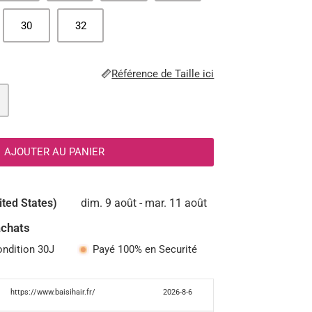
30
32
Référence de Taille ici
AJOUTER AU PANIER
ited States)
dim. 9 août - mar. 11 août
achats
ondition 30J
Payé 100% en Securité
https://www.baisihair.fr/
2026-8-6