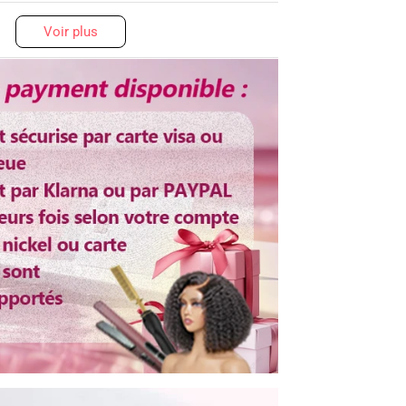
200% densité
Voir plus
16-32 pouces
Plus de 3 ans
Dentelle transparent
Ajustable
rable
Oui
fer
Oui