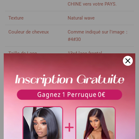
CHINE vers votre PAYS.
Texture
Natural wave
Couleur de cheveux
Comme indiqué sur l'image：
#4#30
Taille de Lace
13x4 lace frontal
Densité
200% densité
Voir plus
Longueur
16-32 pouces
Délai d'utilisation
Plus de 3 ans
Couleur de dentelle
Dentelle transparent
Bandes élastique
Ajustable
Colorable ou décolorable
Oui