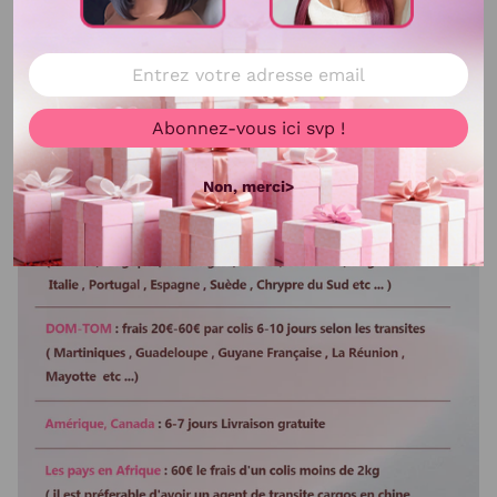
Lisser ou boucler au fer
Oui
Abonnez-vous ici svp !
Non, merci>