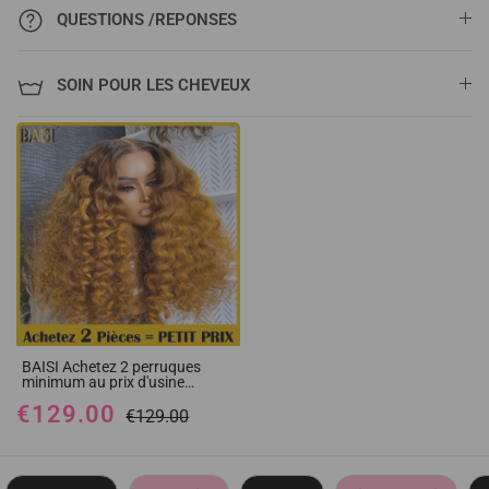
QUESTIONS /REPONSES
SOIN POUR LES CHEVEUX
BAISI Achetez 2 perruques
minimum au prix d'usine
fournisseur 13x4 Lace Frontal
€129.00
Perruque Natural wave En
€129.00
Couleur Marron #4#30 En
100% Cheveux Humains (Pas
Besoins De Code)