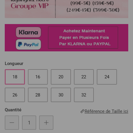
Longueur
18
16
20
22
24
26
28
30
32
Quantité
Référence de Taille ici