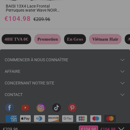
BAISI 13X4 Lace Frontal
Perruques water Wave NOIR
20 Pouces 99€ en Couleur
€104.98
NOIR en 100% Cheveux
€209.96
Humains
48H TVA 0€
Promotion
En Gros
Viêtnam Hair
A
COMMENCER À NOUS CONNAÎTRE
AFFAIRE
CONCERNANT NOTRE SITE
CONTACT
€209.96
€104.98
€104.98