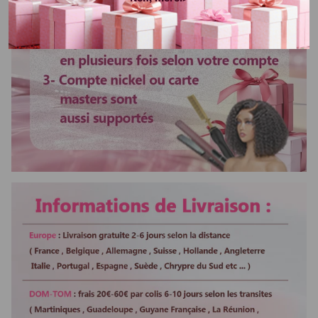
Colorable ou
Oui
décolorable
Lisser ou boucler au fer
Oui