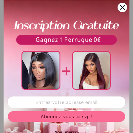
Matériaux de cheveux
100% Cheveux Humains
Délai de livraison
La durée de livraison est de 5-10
jours , cela dépend de la
distance et la transite de la
CHINE vers votre PAYS.
Densité
200%-250%densité
Longueur
20 pouces
Texture
water Wave
Délai d'utilisation
Plus de 3 ans
Voir plus
Couleur de cheveux
Comme la photo
Abonnez-vous ici svp !
Couleur de dentelle
13X4 lace
Non, merci>
Bandes élastique
Ajustable