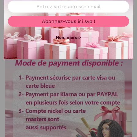
Longueur
8-30 pouces
Texture
Lisse
Abonnez-vous ici svp !
Délai d'utilisation
Plus de 3 ans
Non, merci>
Voir plus
Couleur de cheveux
Noir
Taille de dentelle
13X6 lace
Bandes élastique
Ajustable
Colorable ou décolorable
Oui
Lisser ou boucler au fer
Oui