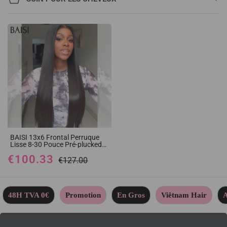
BAISI 13x6 Frontal Perruque
Lisse 8-30 Pouce Pré-plucked
Pas Besoin de Colle en 100%
€100.33
Raw Hair Lace déjà couper B
€127.00
48H TVA 0€
Promotion
En Gros
Viêtnam Hair
A