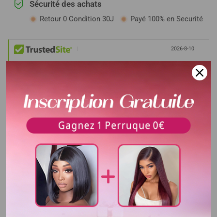
Sécurité des achats
Retour 0 Condition 30J
Payé 100% en Securité
|
2026-8-10
100%
Commandes sans problème
Sécurisé
Vérifier
Description
Matériaux de cheveux
100% Cheveux Humains
Délai de livraison
La durée de livraison est de 5-
10 jours , cela dépend de la
distance et la transite de la
CHINE vers votre PAYS.
Densité
200%densité