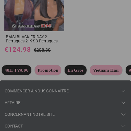
BAISI BLACK FRIDAY 2
Perruques 219€ 3 Perruques
sans colle 320€ Réduction avec
€124.98
code promo en 100% vrais
€208.30
cheveux humains
48H TVA 0€
Promotion
En Gros
Viêtnam Hair
A
COMMENCER À NOUS CONNAÎTRE
AFFAIRE
CONCERNANT NOTRE SITE
CONTACT