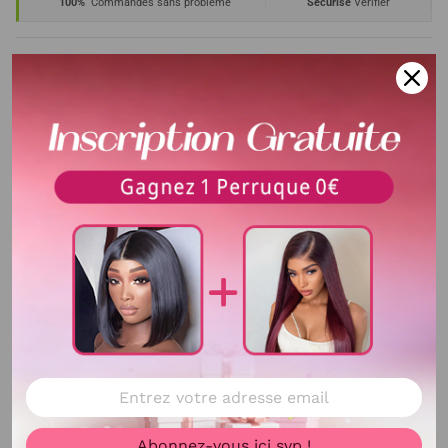
100%
Commandes sans problème
Sécurisé
Vérifier
Description
Matériaux de cheveux
100% Cheveux Humains
Délai de livraison
La durée de livraison est de 5-
10 jours , cela dépend de la
distance et la transite de la
CHINE vers votre PAYS.
Texture
Comme indiqué sur l'image
Couleur de cheveux
Comme indiqué sur l'image
Taille de Lace
4x4
Densité
200% densité
Abonnez-vous ici svp !