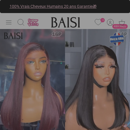
Passer
100% Vrais Cheveux Humains 20 ans Garantie🎁
au
contenu
0
Recherche
48H Reçu