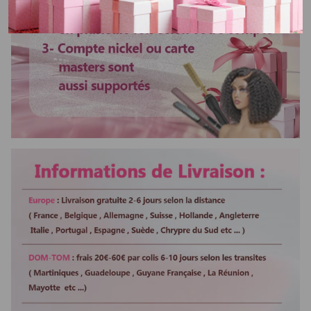
12
jours, il n'y a pas de livraison
pendant weekend.
Délai d'utilisation
Plus de 3 ans
Bandes élastique
Ajustable
Colorable ou
Oui
décolorable
Lisser ou boucler au
Oui
fer