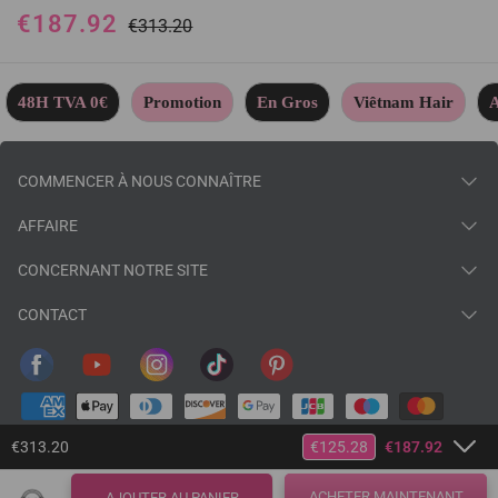
ou Mixte orange en 100%
€187.92
cheveux humains
€313.20
48H TVA 0€
Promotion
En Gros
Viêtnam Hair
A
COMMENCER À NOUS CONNAÎTRE
AFFAIRE
CONCERNANT NOTRE SITE
CONTACT
€313.20
€125.28
€187.92
ACHETER MAINTENANT
AJOUTER AU PANIER