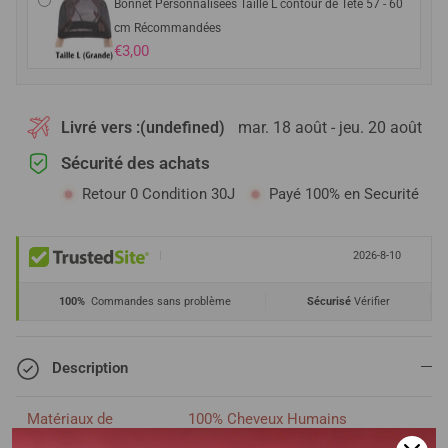
Bonnet Personnalisées Taille L contour de Tête 57 - 60
cm Récommandées
€3,00
Livré vers :
(undefined)
mar. 18 août - jeu. 20 août
Sécurité des achats
Retour 0 Condition 30J
Payé 100% en Securité
|
2026-8-10
100%
Commandes sans problème
Sécurisé
Vérifier
Description
Matériaux de
100% Cheveux Humains
cheveux