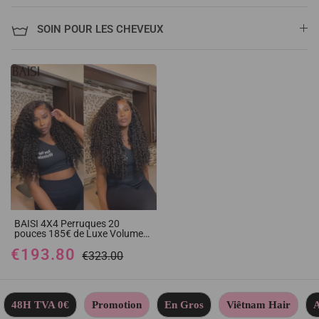
SOIN POUR LES CHEVEUX
BAISI 4X4 Perruques 20
pouces 185€ de Luxe Volume
200% densité noir Curly Wave
€193.80
double drawn mèches vièges
€323.00
en 100% Cheveux Humains
48H TVA 0€
Promotion
En Gros
Viêtnam Hair
A