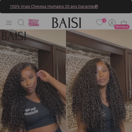
Passer
100% Vrais Cheveux Humains 20 ans Garantie🎁
au
contenu
0
Recherche
48H Reçu