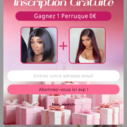
Densité
250% densité
Longueur
20 pouces
Texture
Comme la photo
Délai d'utilisation
Plus de 3 ans
Voir plus
Couleur de cheveux
noir
Couleur de dentelle
4X4 lace
Bandes élastique
Ajustable
Abonnez-vous ici svp !
Colorable ou décolorable
Oui
Non, merci>
Lisser ou boucler au fer
Oui