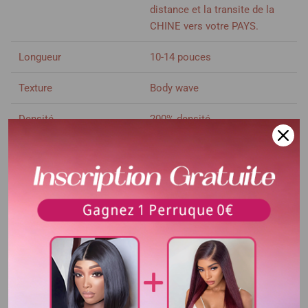
distance et la transite de la
CHINE vers votre PAYS.
Longueur
10-14 pouces
Texture
Body wave
Densité
200% densité
Délai d'utilisation
Plus de 3 ans
Voir plus
Couleur de cheveux
Couleur naturelle noir
Couleur de dentelle
Dentelle transparent
Surface de dentelle
4x4 Lace closure
Bandes élastique
Ajustable
Colorable ou décolorable
Oui