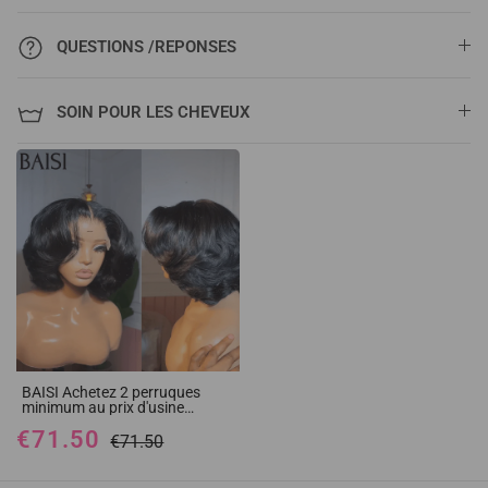
QUESTIONS /REPONSES
SOIN POUR LES CHEVEUX
BAISI Achetez 2 perruques
minimum au prix d'usine
fournisseur 4x4 closure
€71.50
perruque bob Coupe carrée en
€71.50
100% cheveux humains Body
wave (Pas Besoin de Code)