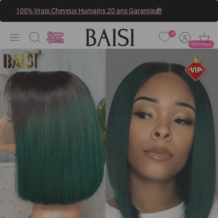
Passer
100% Vrais Cheveux Humains 20 ans Garantie🎁
au
contenu
0
Recherche
48H Reçu