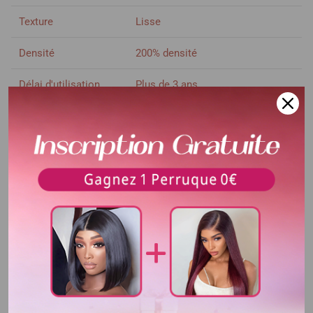
Texture
Lisse
Densité
200% densité
Délai d'utilisation
Plus de 3 ans
Voir plus
Couleur de cheveux
1Bvert
Couleur de dentelle
Dentelle transparent
Surface de dentelle
13X4 san colle
Bandes élastique
Ajustable