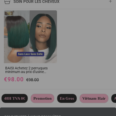
SOIN POUR LES CHEVEUX
BAISI Achetez 2 perruques
minimum au prix d'usine
fournisseur 13X4 Perruque
€98.00
lisse 1B Vert En 100% Cheveux
€98.00
Humains Pré-plucked Pas
Besoin de Colle en 100% Raw
Hair Lace déjà couper (Pas
Besoin de Code)
48H TVA 0€
Promotion
En Gros
Viêtnam Hair
A