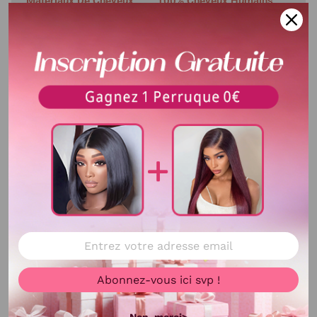
Matériaux De Cheveux
100% Cheveux Humains
Densité
200%
Type de lace
Lace frontale 13*4
Longueur
18-30 pouces
Texture
Deep Wave
Délai de livraison
3-5 jours Ouvrables
Délai d'utilisation
Plus de 12 mois avec du
bons soin
Voir plus
Couleur de cheveux
#4MIX#27
Colorable ou
Oui
Abonnez-vous ici svp !
décolorable