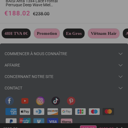
BAISI Anta 13x4 Lace Frontal
Perruque Deep Wave Miel
#4MIX#27 en 100% Cheveux
€188.02
Humains
€238.00
48H TVA 0€
Promotion
En Gros
Viêtnam Hair
A
COMMENCER À NOUS CONNAÎTRE
AFFAIRE
CONCERNANT NOTRE SITE
CONTACT