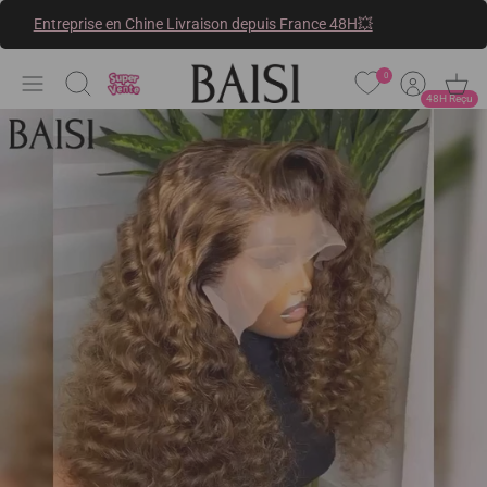
Passer
Entreprise en Chine Livraison depuis France 48H💥
au
contenu
0
Recherche
48H Reçu