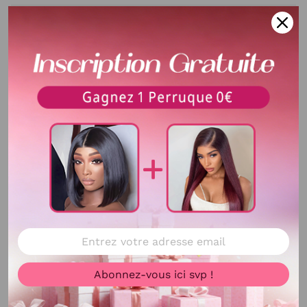
Matériaux de
100% Cheveux Humains
cheveux
Couleur de cheveux
Comme indiqué sur l'image
Taille de lace
Comme indiqué sur l'image
Couleur de lace
lace transparent
Densité
200% densité
Taille
10-30 pouce
Texture
Curly
Voir plus
Délai de livraison
Si vous achetez les perruques déjà
en France, délai de livraison
Abonnez-vous ici svp !
environs
2-3
jours, il n'y a pas de
livraison pendant weekend. Si le