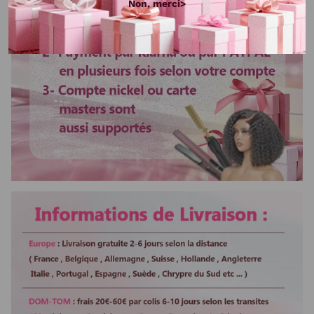
Non, merci>
colis envoyé depuis de la Chine,
délai de livraison environs
7-
12
jours, il n'y a pas de livraison
pendant weekend.
Délai d'utilisation
Plus de 3 ans
Bandes élastique
Ajustable
Colorable ou
Oui
décolorable
Lisser ou boucler au
Oui
fer