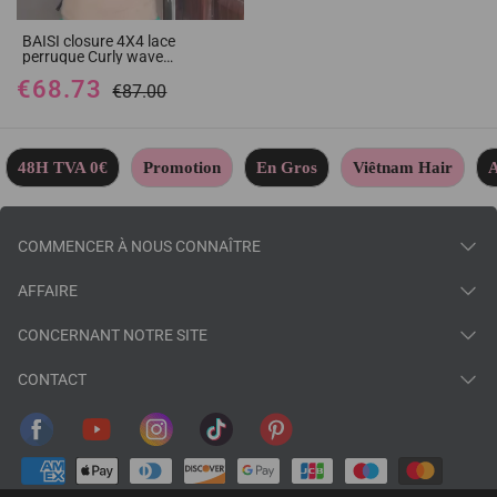
BAISI closure 4X4 lace
perruque Curly wave
promotion en 100% cheveux
€68.73
humains
€87.00
48H TVA 0€
Promotion
En Gros
Viêtnam Hair
A
COMMENCER À NOUS CONNAÎTRE
AFFAIRE
CONCERNANT NOTRE SITE
CONTACT