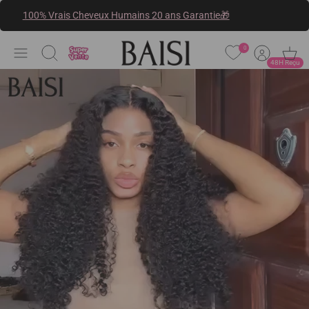
Passer
100% Vrais Cheveux Humains 20 ans Garantie🎁
au
contenu
0
Recherche
48H Reçu