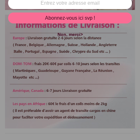
Abonnez-vous ici svp !
Non, merci>