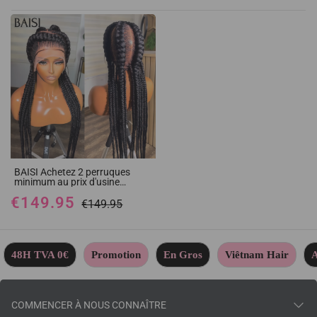
BAISI Achetez 2 perruques
minimum au prix d'usine
fournisseur Full Lace avec
€149.95
coiffure tressée natte 100%
€149.95
Cheveux Humains (Pas
Besoins De Code)
48H TVA 0€
Promotion
En Gros
Viêtnam Hair
A
COMMENCER À NOUS CONNAÎTRE