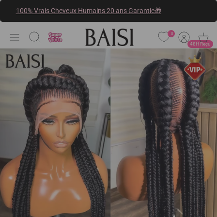
Passer
100% Vrais Cheveux Humains 20 ans Garantie🎁
au
contenu
0
Recherche
48H Reçu