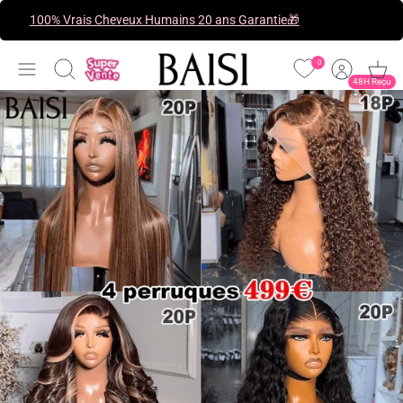
Passer
100% Vrais Cheveux Humains 20 ans Garantie🎁
au
contenu
0
Recherche
48H Reçu