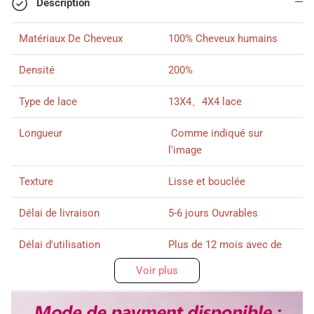
Description
Matériaux De Cheveux
100% Cheveux humains
Densité
200%
Type de lace
13X4、4X4 lace
Longueur
Comme indiqué sur
l'image
Texture
Lisse et bouclée
Délai de livraison
5-6 jours Ouvrables
Délai d'utilisation
Plus de 12 mois avec de
bon soin
Voir plus
Abonnez-vous ici svp !
Couleur de cheveux
Comme indiqué sur
l'image