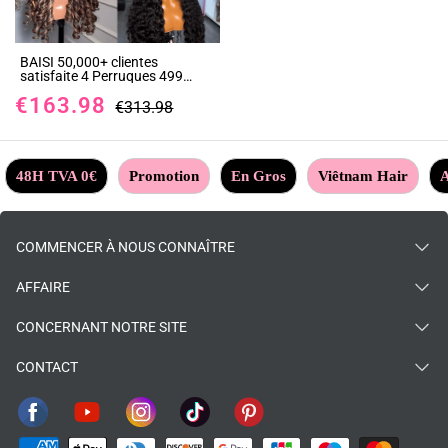
BAISI 50,000+ clientes
satisfaite 4 Perruques 499
euros En 100% Cheveux
€163.98
Humains
€313.98
48H TVA 0€
Promotion
En Gros
Viêtnam Hair
A
COMMENCER À NOUS CONNAÎTRE
AFFAIRE
CONCERNANT NOTRE SITE
CONTACT