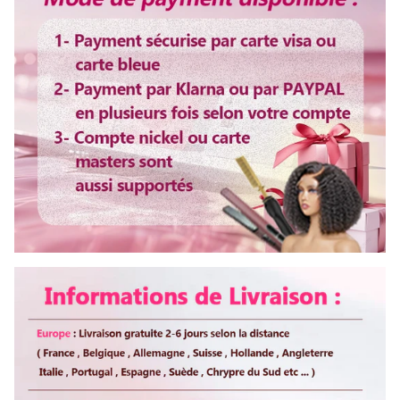
Non, merci>
Colorable ou décolorable
Oui
Bandes
Ajustable