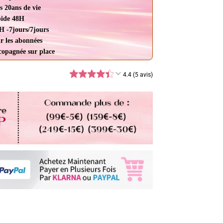
s 20ans de vie
pide 48H
H -7jours/7jours
r les abonnées
ccopagnée sur place
4.4 (5 avis)