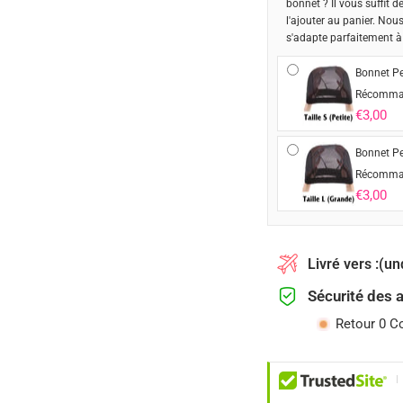
bonnet ? Il vous suffit d
l'ajouter au panier. Nou
s'adapte parfaitement à
Bonnet Pe
Récomma
€3,00
Bonnet Pe
Récomma
€3,00
Livré vers :
(un
Sécurité des 
Retour 0 C
|