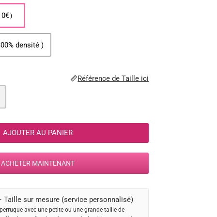
A 0€）
300% densité )
Référence de Taille ici
AJOUTER AU PANIER
ACHETER MAINTENANT
 Taille sur mesure (service personnalisé)
perruque avec une petite ou une grande taille de