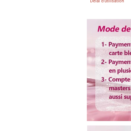
Délai d'utilisation
Couleur de cheveux
Taille de dentelle
Bandes élastique
Colorable ou décolo
Lisser ou boucler au 