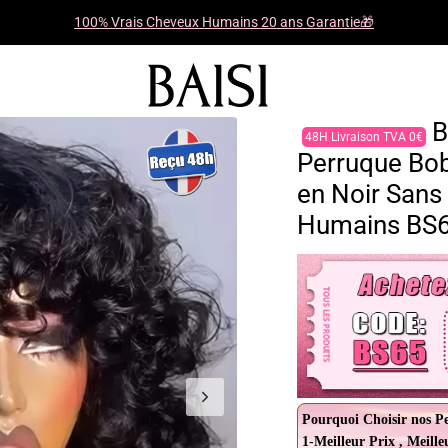
100% Vrais Cheveux Humains 20 ans Garantie🎁
B
48H Livraison TVA 0€
Perruque Bo
en Noir San
Humains BS
Pourquoi Choisir nos P
1-Meilleur Prix , Meille