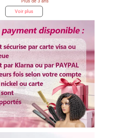
Plus de 3 ans
Voir plus
Noir
mécanisme
Ajustable
rable
Oui
fer
Oui