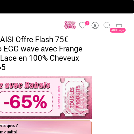
0
Compte
Recherche
Panier
48H Reçu
AISI Offre Flash 75€
b EGG wave avec Frange
s Lace en 100% Cheveux
65
erruques ?
ur qualité