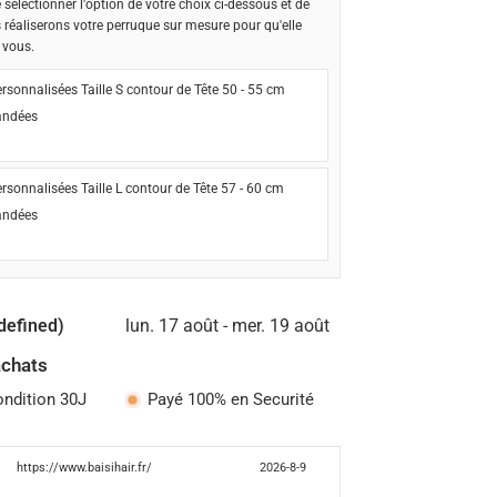
e sélectionner l'option de votre choix ci-dessous et de
s réaliserons votre perruque sur mesure pour qu'elle
 vous.
rsonnalisées Taille S contour de Tête 50 - 55 cm
ndées
rsonnalisées Taille L contour de Tête 57 - 60 cm
ndées
defined)
lun. 17 août - mer. 19 août
achats
ondition 30J
Payé 100% en Securité
https://www.baisihair.fr/
2026-8-9