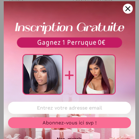
Matériaux De Cheveux
100% Cheveux synthétiques
Usage
Faire la coiffure
Longueur
28 pouces
Délai de livraison
3-5 jours Ouvrables
Délai d'utilisation
Plus de 12 mois avec du
bons soin
Couleur de cheveux
1B Noir; T27 Miel; T30
Marron;
Voir plus
TBUG Rouge
Quantité
5 boules pour un paquet
Abonnez-vous ici svp !