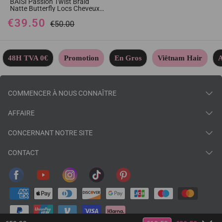
BAISI Passion Twist Braid
Natte Butterfly Locs Cheveux
Crochet En 100% Cheveux
€39.50
Synthétique
€50.00
48H TVA 0€
Promotion
En Gros
Viêtnam Hair
A
COMMENCER À NOUS CONNAÎTRE
AFFAIRE
CONCERNANT NOTRE SITE
CONTACT