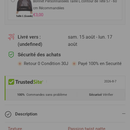
Bonnet Personnalisées Taille L contour de Tête 57 - 60
cm Récommandées
€3,00
Livré vers :
sam. 15 août - lun. 17
(undefined)
août
Sécurité des achats
Retour 0 Condition 30J
Payé 100% en Securité
|
2026-8-7
100%
Commandes sans problème
Sécurisé
Vérifier
Description
Texture
Passion twist natte