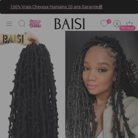
Passer
100% Vrais Cheveux Humains 20 ans Garantie🎁
au
contenu
0
Recherche
48H Reçu