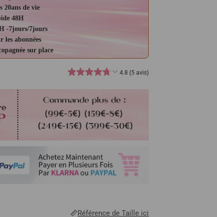
s 20ans de vie
pide 48H
H -7jours/7jours
r les abonnées
ccopagnée sur place
4.8 (5 avis)
Référence de Taille ici