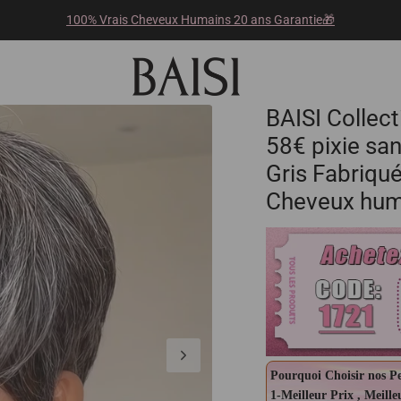
100% Vrais Cheveux Humains 20 ans Garantie🎁
BAISI Collect
58€ pixie san
Gris Fabriqu
Cheveux hum
Pourquoi Choisir nos P
1-Meilleur Prix , Meille