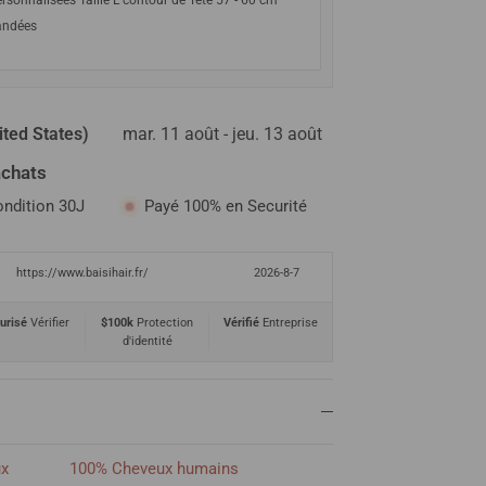
rsonnalisées Taille L contour de Tête 57 - 60 cm
ndées
ited States)
mar. 11 août - jeu. 13 août
achats
ondition 30J
Payé 100% en Securité
https://www.baisihair.fr/
2026-8-7
urisé
Vérifier
$100k
Protection
Vérifié
Entreprise
d'identité
ux
100% Cheveux humains