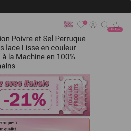
0
Compte
Recherche
Panier
48H Reçu
ion Poivre et Sel Perruque
s lace Lisse en couleur
é à la Machine en 100%
ains
erruques ?
ur qualité