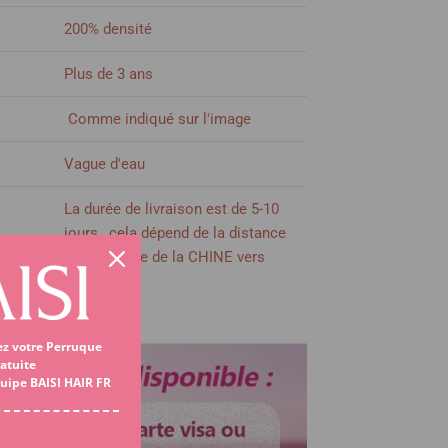
200% densité
Plus de 3 ans
Comme indiqué sur l'image
Vague d'eau
La durée de livraison est de 5-10
jours , cela dépend de la distance
et la transite de la CHINE vers
votre PAYS.
Voir plus
Machine
ez votre Perruque
atuite
Comme indiqué sur l'image
quipe BAISI HAIR FR
rable
Oui