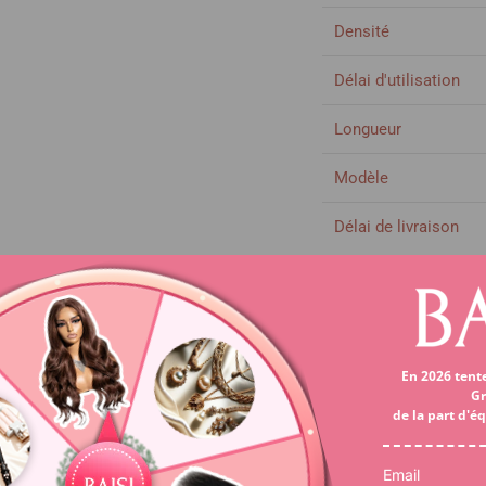
Densité
Délai d'utilisation
Longueur
Modèle
Délai de livraison
Lace
En 2026 tent
Gr
Couleur de cheveux
de la part d'é
Colorable ou décolo
Email