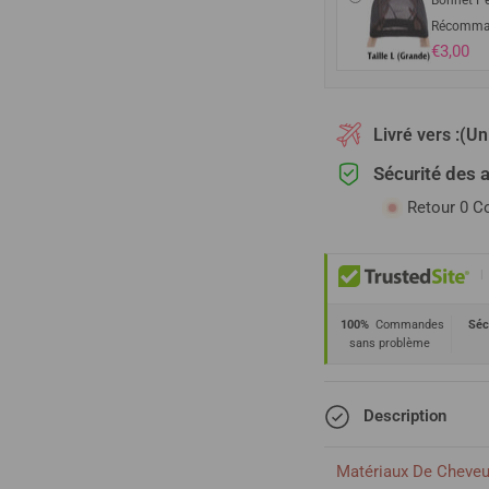
Bonnet Pe
Récomma
€3,00
Livré vers :
(Un
Sécurité des 
Retour 0 C
|
100%
Commandes
Séc
sans problème
Description
Matériaux De Cheve