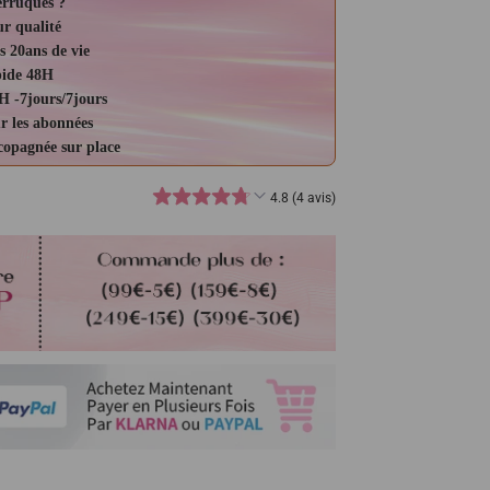
erruques ?
ur qualité
s 20ans de vie
pide 48H
H -7jours/7jours
r les abonnées
ccopagnée sur place
4.8 (4 avis)