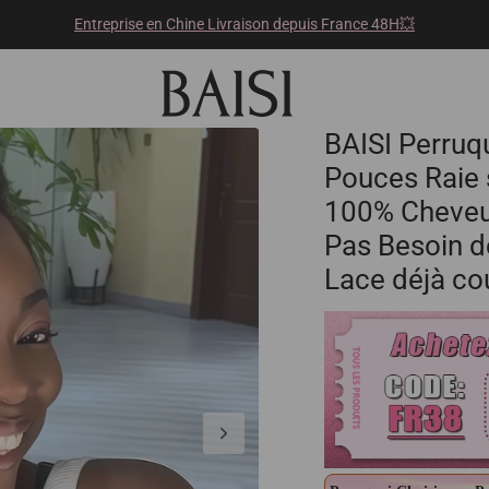
Entreprise en Chine Livraison depuis France 48H💥
BAISI Perruq
Pouces Raie 
100% Cheveu
Pas Besoin d
Lace déjà c