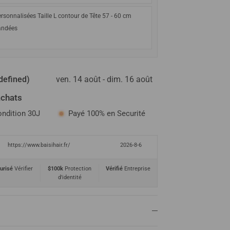
rsonnalisées Taille L contour de Tête 57 - 60 cm
ndées
defined)
ven. 14 août - dim. 16 août
achats
ondition 30J
Payé 100% en Securité
https://www.baisihair.fr/
2026-8-6
urisé
Vérifier
$100k
Protection
Vérifié
Entreprise
d'identité