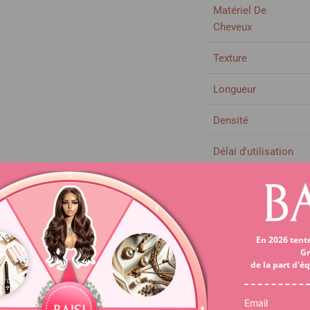
Matériel De
Cheveux
Texture
Longueur
Densité
Délai d'utilisation
Couleur de
Cheveux
Ligne de Racine
En 2026 tent
Des Cheveux
Gr
de la part d'é
Taille de Dentelle
Email
Matériel De