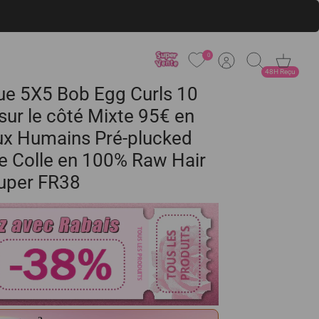
0
Compte
Recherche
Panier
48H Reçu
ue 5X5 Bob Egg Curls 10
sur le côté Mixte 95€ en
x Humains Pré-plucked
e Colle en 100% Raw Hair
ouper FR38