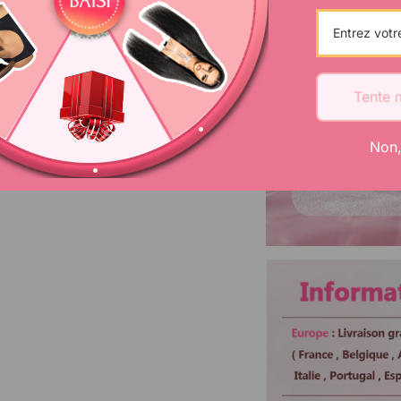
Cheveux
Bandes
Tente 
Couleur de
dentelle
Non,
Colorable