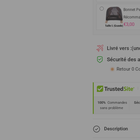
Bonnet Pe
Récomma
€3,00
Livré vers :
(un
Sécurité des 
Retour 0 C
|
100%
Commandes
Séc
sans problème
Description