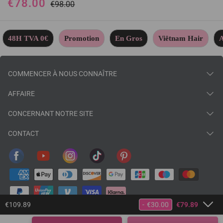
€78.00
Cheveux Humains
€98.00
48H TVA 0€
Promotion
En Gros
Viêtnam Hair
A
COMMENCER À NOUS CONNAÎTRE
AFFAIRE
CONCERNANT NOTRE SITE
CONTACT
€109.89
-
€30.00
€79.89
© 2026
baisihairfr
.