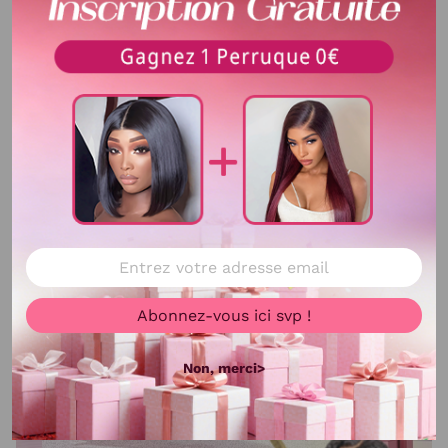
Densité
200% haute densité personnalisé
Délai d'utilisation
Plus D'un An avec bons soins
Couleur de
noir
Cheveux
Ligne de Racine
Pre-Plucked Légèrement
Voir plus
Des Cheveux
Taille de Dentelle
san lace
Matériel De
Lace transparent
Abonnez-vous ici svp !
Cheveux
Bandes
Ajustable
Non, merci>
Couleur de
Transparent
dentelle