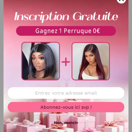
Texture
Lisse
Style de cheveux
comme indiqué sur la photo
Longeur de cheuveux
comme indiqué sur la photo
Taille de Lace
13x4
Durée de livraison
2-4 jours
Voir plus
Abonnez-vous ici svp !
Non, merci>