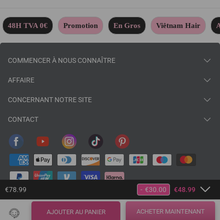
48H TVA 0€
Promotion
En Gros
Viêtnam Hair
A
COMMENCER À NOUS CONNAÎTRE
AFFAIRE
CONCERNANT NOTRE SITE
CONTACT
€78.99
-
€30.00
€48.99
© 2026
baisihairfr
.
ACHETER MAINTENANT
AJOUTER AU PANIER