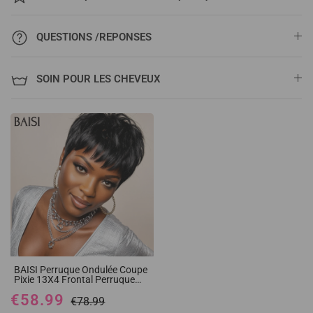
QUESTIONS /REPONSES
SOIN POUR LES CHEVEUX
BAISI Perruque Ondulée Coupe
Pixie 13X4 Frontal Perruque
personnalisée Lisse en noir 48€
€58.99
et Couleur Noir Mix vert 99€ en
€78.99
100% cheveux humains