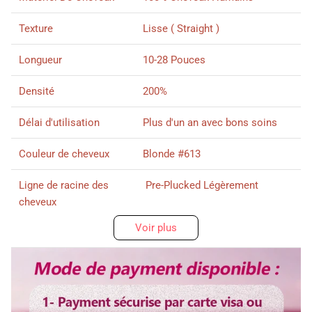
Texture
Lisse ( Straight )
Longueur
10-28 Pouces
Densité
200%
Délai d'utilisation
Plus d'un an avec bons soins
Couleur de cheveux
Blonde #613
Ligne de racine des
Pre-Plucked Légèrement
cheveux
Voir plus
Taille de lace
lace frontal
Bandes
Ajustable
Abonnez-vous ici svp !
Temps Pour
3-5 Jours ouvrables
Non, merci>