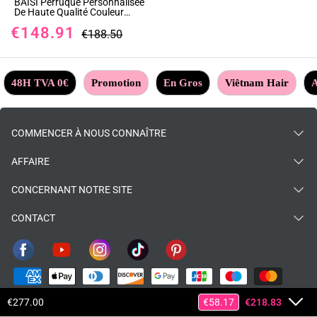
BAISI Perruque Personnalisée
De Haute Qualité Couleur
Blonde #613 Lisse Straight
€148.91
€188.50
48H TVA 0€
Promotion
En Gros
Viêtnam Hair
A
COMMENCER À NOUS CONNAÎTRE
AFFAIRE
CONCERNANT NOTRE SITE
CONTACT
€277.00
€58.17
€218.83