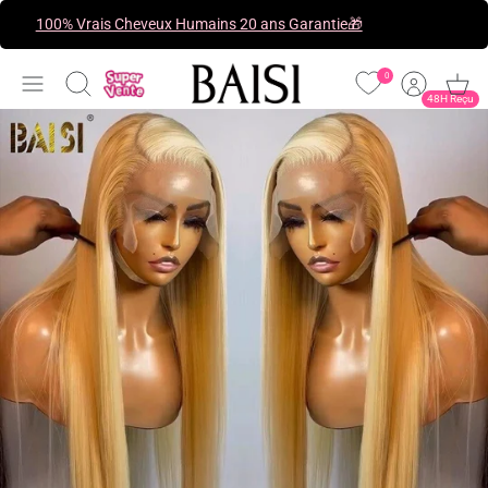
Passer
100% Vrais Cheveux Humains 20 ans Garantie🎁
au
contenu
0
Recherche
48H Reçu