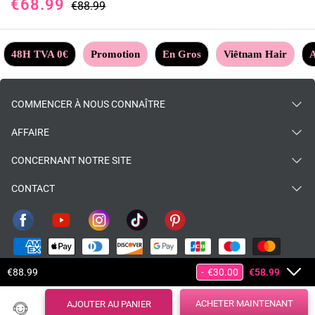
€68.99
PROMO 58€ En 100% Cheveux
€88.99
Humains
48H TVA 0€
Promotion
En Gros
Viêtnam Hair
A
COMMENCER À NOUS CONNAÎTRE
AFFAIRE
CONCERNANT NOTRE SITE
CONTACT
€88.99
-
€30.00
€58.99
ACHETER MAINTENANT
AJOUTER AU PANIER
© 2026
baisihairfr
.