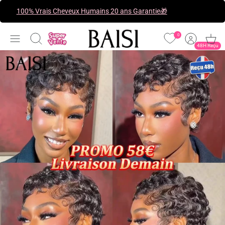
Passer
100% Vrais Cheveux Humains 20 ans Garantie🎁
au
contenu
0
Recherche
48H Reçu