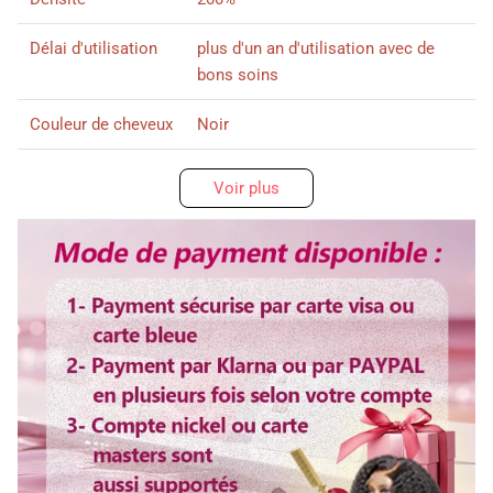
Délai d'utilisation
plus d'un an d'utilisation avec de
bons soins
Couleur de cheveux
Noir
Racine de cheveux
Pre-Plucked
Voir plus
Surface de lace
13X4 sans colle
Bande d'elastique
Ajustable
Lace
Suisse lace
Abonnez-vous ici svp !
Non, merci>