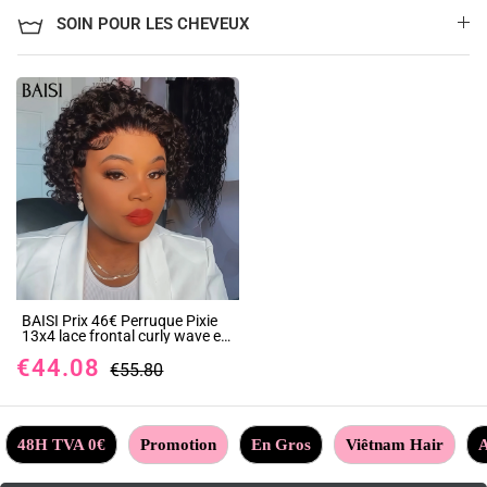
SOIN POUR LES CHEVEUX
BAISI Prix 46€ Perruque Pixie
13x4 lace frontal curly wave en
couleur noir sans colle 100%
€44.08
Cheveux Humains
€55.80
48H TVA 0€
Promotion
En Gros
Viêtnam Hair
A