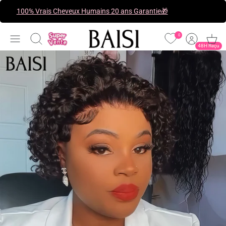
Passer
100% Vrais Cheveux Humains 20 ans Garantie🎁
au
contenu
0
Recherche
48H Reçu