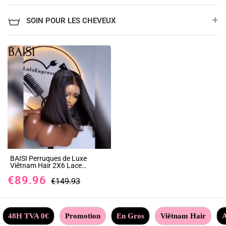
SOIN POUR LES CHEVEUX
BAISI Perruques de Luxe
Viêtnam Hair 2X6 Lace
Perruque BOB Noir Lisse en
€89.96
100% Cheveux Humains
€149.93
Vietnam Hair 300% densité
48H TVA 0€
Promotion
En Gros
Viêtnam Hair
A