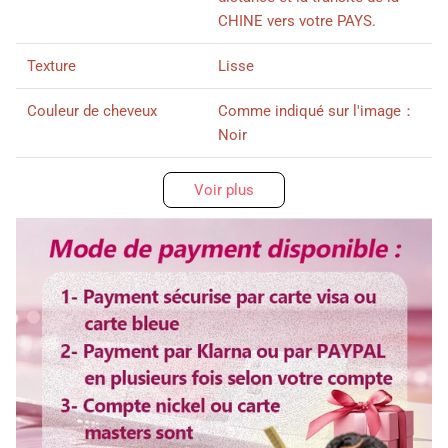
CHINE vers votre PAYS.
Texture
Lisse
Couleur de cheveux
Comme indiqué sur l'image：
Noir
Taille de Lace
2x6 Lace
Voir plus
Densité
300% densité
Longueur
10 pouce
Délai d'utilisation
Plus de 3 ans
Couleur de dentelle
Lace transparent
Bandes élastique
Ajustable