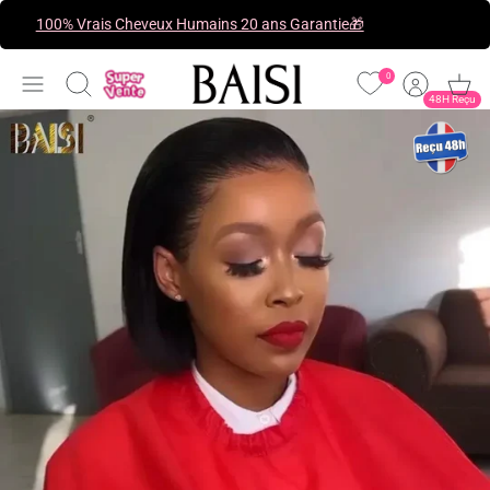
Passer
100% Vrais Cheveux Humains 20 ans Garantie🎁
au
contenu
0
Recherche
48H Reçu