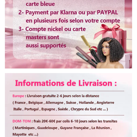
Racine de cheveux
Pre-Plucked
Bande d'élastique
Ajustable
Colorer
Oui
Lisser ou boucler au fer
Oui