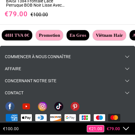
BAISI 13x4 Frontale Lace
Perruque BOB Noir Lisse Avec
Lace Frontal En 100% Cheveux
€79.00
Naturels
€100.00
48H TVA 0€
Promotion
En Gros
Viêtnam Hair
A
COMMENCER À NOUS CONNAÎTRE
AFFAIRE
CONCERNANT NOTRE SITE
CONTACT
€100.00
€21.00
€79.00