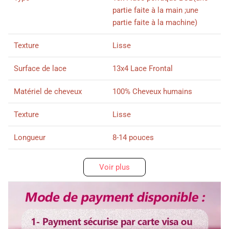
partie faite à la main ;une
partie faite à la machine)
Texture
Lisse
Surface de lace
13x4 Lace Frontal
Matériel de cheveux
100% Cheveux humains
Texture
Lisse
Longueur
8-14 pouces
Densité
200%
Voir plus
Délai d'utilisation
plus d'un an d'utilisation avec
de bons soins
Couleur de cheveux
#1B Noir