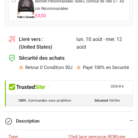
Bonnet Personnalisées Taille L contour de Tête 57 - 60
cm Récommandées
€3,00
Livré vers :
lun. 10 août - mer. 12
(United States)
août
Sécurité des achats
Retour 0 Condition 30J
Payé 100% en Securité
|
2026-8-6
100%
Commandes sans problème
Sécurisé
Vérifier
Description
Type
13x4 lace perruque BOB(une