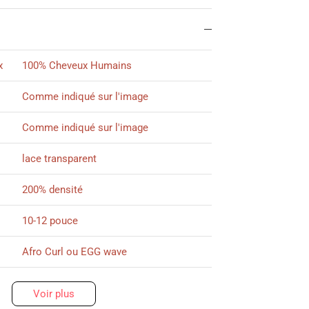
x
100% Cheveux Humains
Comme indiqué sur l'image
Comme indiqué sur l'image
lace transparent
200% densité
10-12 pouce
Afro Curl ou EGG wave
Si vous achetez les perruques déjà en
Voir plus
France, délai de livraison environs
2-