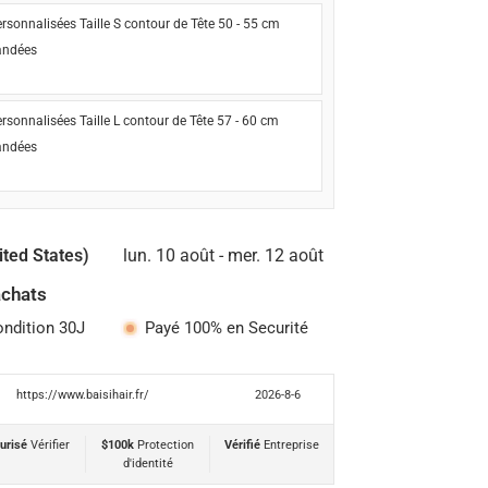
rsonnalisées Taille S contour de Tête 50 - 55 cm
ndées
rsonnalisées Taille L contour de Tête 57 - 60 cm
ndées
ited States)
lun. 10 août - mer. 12 août
achats
ondition 30J
Payé 100% en Securité
https://www.baisihair.fr/
2026-8-6
urisé
Vérifier
$100k
Protection
Vérifié
Entreprise
d'identité