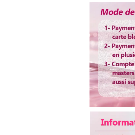
Délai d'utilisation
Bandes élastique
Colorable ou
décolorable
Lisser ou boucler au
fer