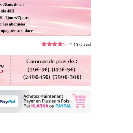
s 20ans de vie
pide 48H
H -7jours/7jours
r les abonnées
ccopagnée sur place
4.3 (6 avis)