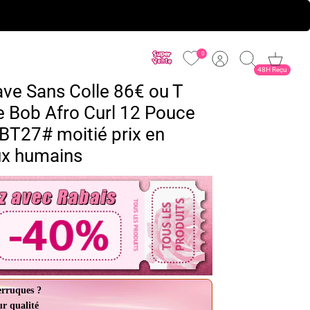
0
Compte
Recherche
Panier
48H Reçu
ve Sans Colle 86€ ou T
e Bob Afro Curl 12 Pouce
1BT27# moitié prix en
x humains
erruques ?
ur qualité