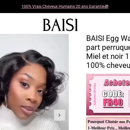
100% Vrais Cheveux Humains 20 ans Garantie🎁
BAISI Egg Wa
part perruqu
Miel et noir 
100% cheveu
Pourquoi Choisir nos P
1-Meilleur Prix , Meille