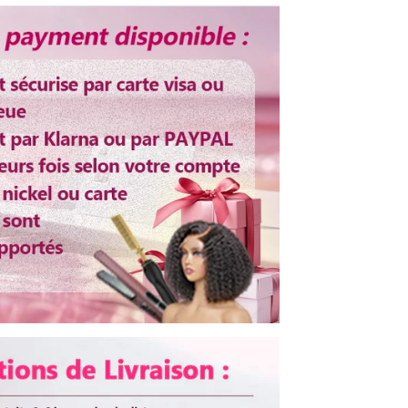
3
jours, il n'y a pas de livraison pendant
weekend. Si le colis envoyé depuis de
la Chine, délai de livraison environs
7-
12
jours, il n'y a pas de livraison
pendant weekend.
Plus de 3 ans
Ajustable
Oui
Oui