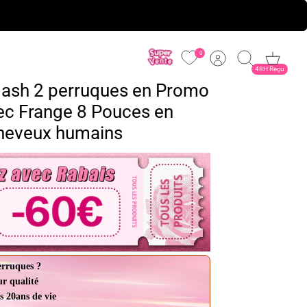
0
Compte
Recherche
Panier
48H Reçu
flash 2 perruques en Promo
ec Frange 8 Pouces en
cheveux humains
erruques ?
ur qualité
s 20ans de vie