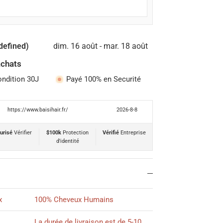
defined)
dim. 16 août - mar. 18 août
achats
ondition 30J
Payé 100% en Securité
https://www.baisihair.fr/
2026-8-8
urisé
Vérifier
$100k
Protection
Vérifié
Entreprise
d'identité
x
100% Cheveux Humains
La durée de livraison est de 5-10