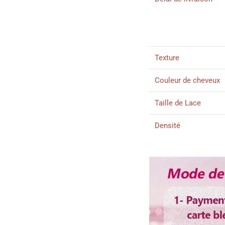
Texture
Couleur de cheveux
Taille de Lace
Densité
Longueur
Délai d'utilisation
En 2026 tent
Gr
de la part d'é
Couleur de dentelle
Bandes élastique
Email