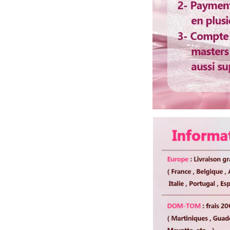
Colorable ou décolo
Lisser ou boucler au 
Tente 
Non