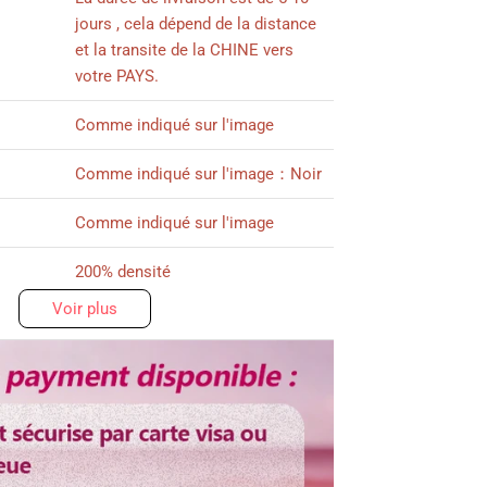
jours , cela dépend de la distance
et la transite de la CHINE vers
votre PAYS.
Comme indiqué sur l'image
Comme indiqué sur l'image：Noir
Comme indiqué sur l'image
200% densité
Voir plus
Comme indiqué sur l'image
Plus de 3 ans
ez votre Perruque
atuite
quipe BAISI HAIR FR
Dentelle transparent
Ajustable