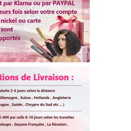
rable
Oui
fer
Oui
ma Chance
,Merci ~