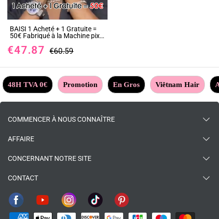
BAISI 1 Acheté + 1 Gratuite =
50€ Fabriqué à la Machine pixie
water wave et finger wave ou 1
€47.87
Acheté + 1 Gratuite = 338€ en
€60.59
100% vrais cheveux humains
(pas besoin de code)
48H TVA 0€
Promotion
En Gros
Viêtnam Hair
A
COMMENCER À NOUS CONNAÎTRE
AFFAIRE
CONCERNANT NOTRE SITE
CONTACT