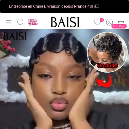
Passer
Entreprise en Chine Livraison depuis France 48H💥
au
contenu
0
Recherche
48H Reçu