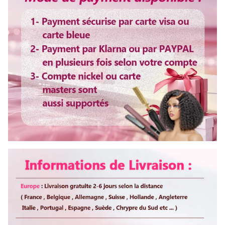
Délai d'utilisation
Plus de 3 ans
Couleur de dentelle
Dentelle transparent
Bandes élastique
Ajustable
Colorable ou décolorable
Oui
Lisser ou boucler au fer
Oui