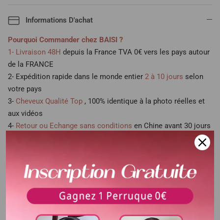
Informations D'achat
Pourquoi Commander chez BAISI ?
1- Livraison 48H
depuis la France TVA 0€ vers les pays autour
de la FRANCE
2- Expédition rapide dans le monde entier
2 à 10 jours
selon
votre pays
3-
Cheveux Qualité Top
, 100% identique à la photo réelles et
aux vidéos
4-
Retour ou Echange sans conditions
en Chine avant 30 jours
5- Cliquez lien What's app → :
+86 18588769081
NB : Pour les perruques pas disponible en FRANCE , frais de
douane 10€ à 20€
selon le poids de votre colis et le tarifs de chaque pays