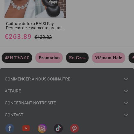
Coiffure de luxo BAISI Fay
Perucas de casamento pretas,
pronta a usar, chignon e
€263.89
personalização como no vídeo,
€439.82
100% idêntico com frontal em
renda para evento especial
48H TVA 0€
Promotion
En Gros
Viêtnam Hair
A
COMMENCER À NOUS CONNAÎTRE
AFFAIRE
CONCERNANT NOTRE SITE
CONTACT