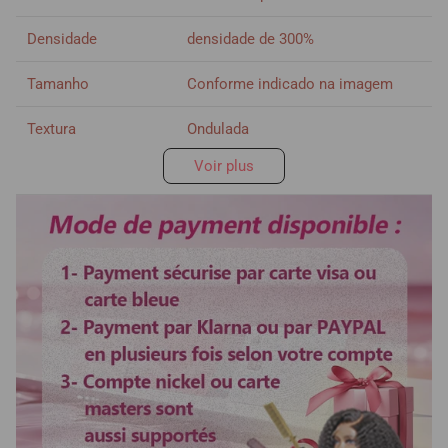
Densidade
densidade de 300%
Tamanho
Conforme indicado na imagem
Textura
Ondulada
Voir plus
Prazo de entrega
Se comprar as perucas já em
França, o prazo de entrega é cerca
de
2-3
dias, não há entregas ao fim
de semana. Se a encomenda for
enviada da China, o prazo de
entrega é cerca de
7-12
dias, não
há entregas ao fim de semana.
Duração de
Mais de 3 anos
utilização
Tiras elásticas
Ajustável